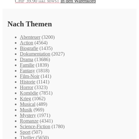
CHF
39.90
In den Warenkorb
inkl. MWST
Nach Themen
Abenteuer
(3200)
Action
(4564)
Biografie
(1435)
Dokumentation
(2027)
Drama
(13686)
Familie
(1839)
Fantasy
(1818)
Film-Noir
(141)
Historie
(1141)
Horror
(3323)
Komödie
(7851)
Krieg
(1062)
Musical
(489)
Musik
(969)
Mystery
(1971)
Romanze
(4341)
Science-Fiction
(1780)
Sport
(507)
Thriller
(5650)