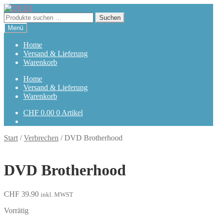
Zur
Zum
Navigation
Inhalt
Suchen
Suchen
springen
springen
nach:
Menü
Home
Versand & Lieferung
Warenkorb
Home
Versand & Lieferung
Warenkorb
CHF
0.00
0 Artikel
Start
/
Verbrechen
/
DVD Brotherhood
DVD Brotherhood
CHF
39.90
inkl. MWST
Vorrätig