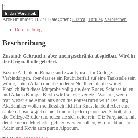
Brotherhood
Menge
In den Warenkorb
Artikelnummer:
18771
Kategorien:
Drama
,
Thriller
,
Verbrechen
Beschreibung
Beschreibung
Zustand: Gebraucht, aber uneingeschränkt abspielbar. Wird in
der Originalhülle geliefert.
Bizarre Aufnahme-Rituale sind zwar typisch für College-
Verbindungen, aber dass es ein Raubüberfall auf eine Tankstelle sein
würde, hatten Adam und die anderen Neulinge nicht erwartet.
Plötzlich läuft diese Mutprobe völlig aus dem Ruder, Schüsse fallen
und Adams Kumpel Kevin wird schwer verletzt. Was tun, wenn
man weder eine Ambulanz noch die Polizei rufen will? Die Jung-
Akademiker wollen schliesslich nicht im Knast landen! Aber eine
saubere Lösung gibt es nicht und mit jedem panischen Schritt, den
die College-Brüder tun, reiten sie sich tiefer rein. Die Partynacht, mit
der die neuen Mitglieder gefeiert werden sollten, wird nicht nur für
Adam und Kevin zum puren Alptraum.