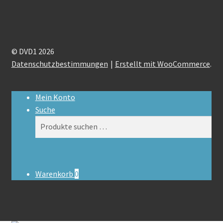
© DVD1 2026
Datenschutzbestimmungen
Erstellt mit WooCommerce
.
Mein Konto
Suche
Suchen
Suchen
nach:
Warenkorb
0