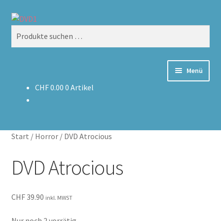
Zur
Zum
Suchen
Navigation
Inhalt
Suchen
springen
springen
nach:
Menü
CHF
0.00
0 Artikel
Home
Versand & Lieferung
Start
/
Horror
/
DVD Atrocious
Warenkorb
DVD Atrocious
CHF
39.90
inkl. MWST
Nur noch 2 vorrätig