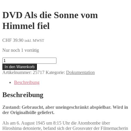
DVD Als die Sonne vom
Himmel fiel
CHF
39.90
inkl. MWST
Nur noch 1 vorrätig
Als
die
In den Warenkorb
Sonne
Artikelnummer:
25717
Kategorie:
Dokumentation
vom
Himmel
Beschreibung
fiel
Menge
Beschreibung
Zustand: Gebraucht, aber uneingeschränkt abspielbar. Wird in
der Originalhülle geliefert.
Als am 6. August 1945 um 8:15 Uhr die Atombombe über
Hiroshima detonierte, befand sich der Grossvater der Filmemacherin