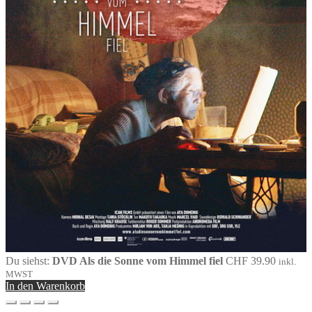
Du siehst:
DVD Als die Sonne vom Himmel fiel
CHF
39.90
inkl.
MWST
In den Warenkorb