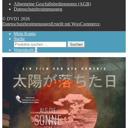
Allgemeine Geschäftsbedingungen (AGB)
Datenschutzbestimmungen
© DVD1 2026
Datenschutzbestimmungen
Erstellt mit WooCommerce
.
Mein Konto
Suche
Suchen
Suchen
nach:
Warenkorb
0