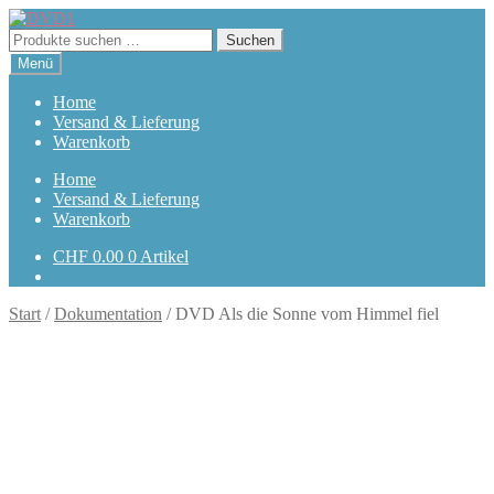
Zur
Zum
Navigation
Inhalt
Suchen
Suchen
springen
springen
nach:
Menü
Home
Versand & Lieferung
Warenkorb
Home
Versand & Lieferung
Warenkorb
CHF
0.00
0 Artikel
Start
/
Dokumentation
/
DVD Als die Sonne vom Himmel fiel