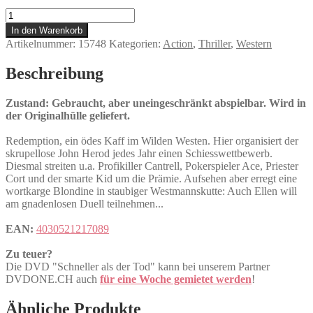
Schneller
als
In den Warenkorb
der
Artikelnummer:
15748
Kategorien:
Action
,
Thriller
,
Western
Tod
Menge
Beschreibung
Zustand: Gebraucht, aber uneingeschränkt abspielbar. Wird in
der Originalhülle geliefert.
Redemption, ein ödes Kaff im Wilden Westen. Hier organisiert der
skrupellose John Herod jedes Jahr einen Schiesswettbewerb.
Diesmal streiten u.a. Profikiller Cantrell, Pokerspieler Ace, Priester
Cort und der smarte Kid um die Prämie. Aufsehen aber erregt eine
wortkarge Blondine in staubiger Westmannskutte: Auch Ellen will
am gnadenlosen Duell teilnehmen...
EAN:
4030521217089
Zu teuer?
Die DVD "Schneller als der Tod" kann bei unserem Partner
DVDONE.CH auch
für eine Woche gemietet werden
!
Ähnliche Produkte