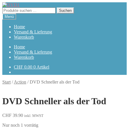
Zur
Zum
Navigation
Inhalt
Suchen
Suchen
springen
springen
nach:
Menü
Home
Versand & Lieferung
Warenkorb
Home
Versand & Lieferung
Warenkorb
CHF
0.00
0 Artikel
Start
/
Action
/
DVD Schneller als der Tod
DVD Schneller als der Tod
CHF
39.90
inkl. MWST
Nur noch 1 vorrätig