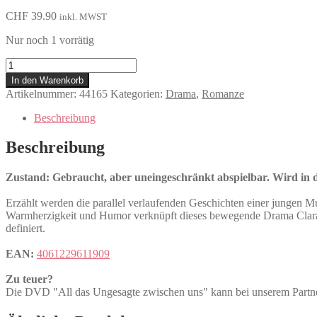
CHF
39.90
inkl. MWST
Nur noch 1 vorrätig
All
das
In den Warenkorb
Ungesagte
Artikelnummer:
44165
Kategorien:
Drama
,
Romanze
zwischen
uns
Beschreibung
Menge
Beschreibung
Zustand: Gebraucht, aber uneingeschränkt abspielbar. Wird in de
Erzählt werden die parallel verlaufenden Geschichten einer jungen Mu
Warmherzigkeit und Humor verknüpft dieses bewegende Drama Claras 
definiert.
EAN:
4061229611909
Zu teuer?
Die DVD "All das Ungesagte zwischen uns" kann bei unserem P