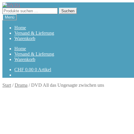
Zur
Zum
Navigation
Inhalt
Suchen
Suchen
springen
springen
nach:
Menü
Home
Versand & Lieferung
Warenkorb
Home
Versand & Lieferung
Warenkorb
CHF
0.00
0 Artikel
Start
/
Drama
/
DVD All das Ungesagte zwischen uns