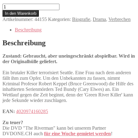
The
Riverman
In den Warenkorb
Menge
Artikelnummer:
44155
Kategorien:
Biografie
,
Drama
,
Verbrechen
Beschreibung
Beschreibung
Zustand: Gebraucht, aber uneingeschränkt abspielbar. Wird in
der Originalhülle geliefert.
Ein brutaler Killer terrorisiert Seattle. Eine Frau nach dem anderen
fällt ihm zum Opfer. Um den Unbekannten zu fassen, nimmt
Kriminal Profesor Robert Keppel (Bruce Greenwood) die Hilfe des
inhaftierten Serienmörders Ted Bundy (Cary Elwes) an. Ein
Wettlauf gegen die Zeit beginnt, denn der 'Green River Killer' kann
jede Sekunde wieder zuschlagen.
EAN:
4020974160285
Zu teuer?
Die DVD "The Riverman" kann bei unserem Partner
DVDONE.CH auch
für eine Woche gemietet werden
!