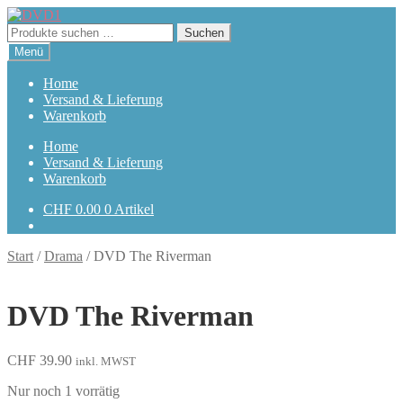
Zur
Zum
Navigation
Inhalt
Suchen
Suchen
springen
springen
nach:
Menü
Home
Versand & Lieferung
Warenkorb
Home
Versand & Lieferung
Warenkorb
CHF
0.00
0 Artikel
Start
/
Drama
/
DVD The Riverman
DVD The Riverman
CHF
39.90
inkl. MWST
Nur noch 1 vorrätig