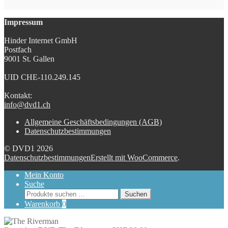
Impressum
Hinder Internet GmbH
Postfach
9001 St. Gallen
UID CHE-110.249.145
Kontakt:
info@dvd1.ch
Allgemeine Geschäftsbedingungen (AGB)
Datenschutzbestimmungen
© DVD1 2026
Datenschutzbestimmungen
Erstellt mit WooCommerce
.
Mein Konto
Suche
Suchen
Suchen
nach:
Warenkorb
0