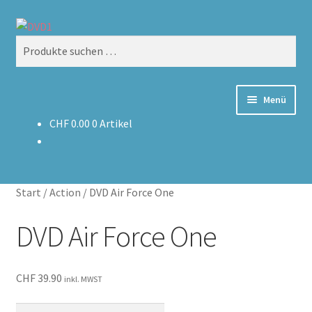
Zur
Zum
Suchen
Navigation
Inhalt
Suchen
springen
springen
nach:
Menü
CHF
0.00
0 Artikel
Home
Versand & Lieferung
Start
/
Action
/
DVD Air Force One
Warenkorb
DVD Air Force One
CHF
39.90
inkl. MWST
Air