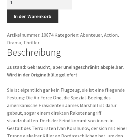
Force
One
In den Warenkorb
Menge
Artikelnummer:
10874
Kategorien:
Abenteuer
,
Action
,
Drama
,
Thriller
Beschreibung
Zustand: Gebraucht, aber uneingeschränkt abspielbar.
Wird in der Originalhülle geliefert.
Sie ist eigentlich gar kein Flugzeug, sie ist eine fliegende
Festung: Die Air Force One, die Spezial-Boeing des
amerikanische Präsidenten James Marshall ist dafür
gebaut, sogar einem direkten Raketenangriff
standzuhalten. Doch der Feind kommt von innen in
Gestalt des Terroristen Ivan Korshunov, der sich mit einer
Truppe eiskalter Killer an Bord geschlichen hat, um den