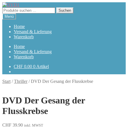
Zur
Zum
Navigation
Inhalt
Suchen
Suchen
springen
springen
nach:
Menü
Home
Versand & Lieferung
Warenkorb
Home
Versand & Lieferung
Warenkorb
CHF
0.00
0 Artikel
Start
/
Thriller
/
DVD Der Gesang der Flusskrebse
DVD Der Gesang der
Flusskrebse
CHF
39.90
inkl. MWST