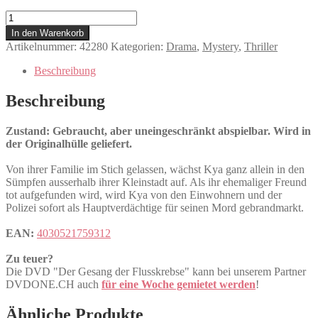
Der
Gesang
In den Warenkorb
der
Artikelnummer:
42280
Kategorien:
Drama
,
Mystery
,
Thriller
Flusskrebse
Menge
Beschreibung
Beschreibung
Zustand: Gebraucht, aber uneingeschränkt abspielbar. Wird in
der Originalhülle geliefert.
Von ihrer Familie im Stich gelassen, wächst Kya ganz allein in den
Sümpfen ausserhalb ihrer Kleinstadt auf. Als ihr ehemaliger Freund
tot aufgefunden wird, wird Kya von den Einwohnern und der
Polizei sofort als Hauptverdächtige für seinen Mord gebrandmarkt.
EAN:
4030521759312
Zu teuer?
Die DVD "Der Gesang der Flusskrebse" kann bei unserem Partner
DVDONE.CH auch
für eine Woche gemietet werden
!
Ähnliche Produkte