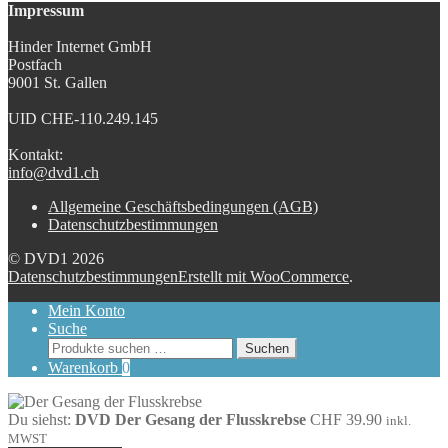
Impressum
Hinder Internet GmbH
Postfach
9001 St. Gallen
UID CHE-110.249.145
Kontakt:
info@dvd1.ch
Allgemeine Geschäftsbedingungen (AGB)
Datenschutzbestimmungen
© DVD1 2026
Datenschutzbestimmungen
Erstellt mit WooCommerce
.
Mein Konto
Suche
Suchen
Suchen
nach:
Warenkorb
0
Du siehst:
DVD Der Gesang der Flusskrebse
CHF
39.90
inkl.
MWST