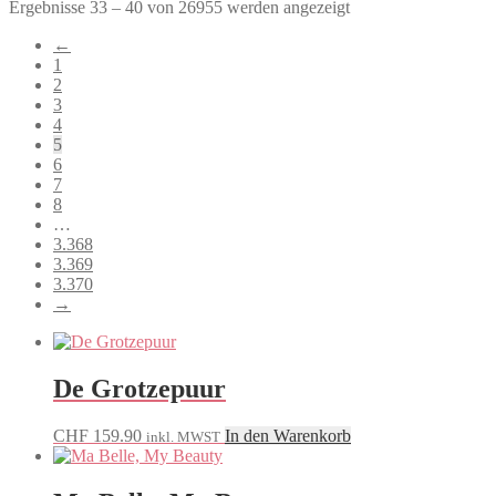
Nach
Ergebnisse 33 – 40 von 26955 werden angezeigt
Beliebtheit
←
sortiert
1
2
3
4
5
6
7
8
…
3.368
3.369
3.370
→
De Grotzepuur
CHF
159.90
In den Warenkorb
inkl. MWST