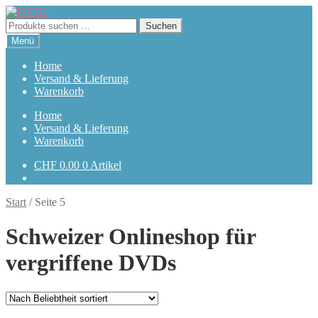
Zur
Zum
Navigation
Inhalt
Suchen
Suchen
springen
springen
nach:
Menü
Home
Versand & Lieferung
Warenkorb
Home
Versand & Lieferung
Warenkorb
CHF
0.00
0 Artikel
Start
/
Seite 5
Schweizer Onlineshop für
vergriffene DVDs