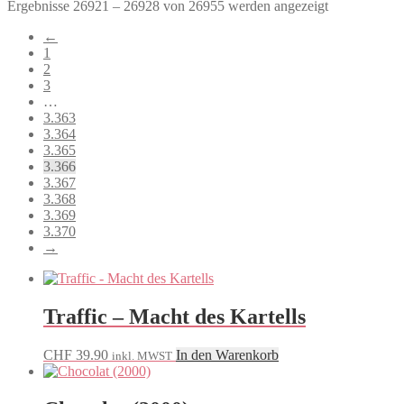
Nach
Ergebnisse 26921 – 26928 von 26955 werden angezeigt
Beliebtheit
←
sortiert
1
2
3
…
3.363
3.364
3.365
3.366
3.367
3.368
3.369
3.370
→
Traffic – Macht des Kartells
CHF
39.90
In den Warenkorb
inkl. MWST