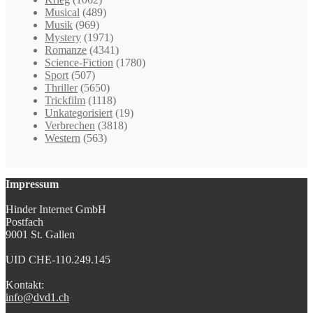
Musical
(489)
Musik
(969)
Mystery
(1971)
Romanze
(4341)
Science-Fiction
(1780)
Sport
(507)
Thriller
(5650)
Trickfilm
(1118)
Unkategorisiert
(19)
Verbrechen
(3818)
Western
(563)
Impressum
Hinder Internet GmbH
Postfach
9001 St. Gallen
UID CHE-110.249.145
Kontakt:
info@dvd1.ch