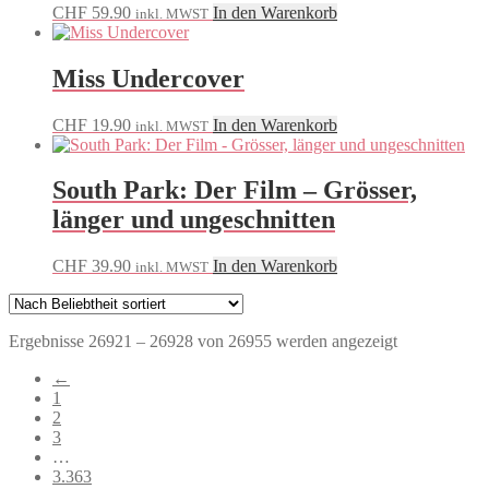
CHF
59.90
In den Warenkorb
inkl. MWST
Miss Undercover
CHF
19.90
In den Warenkorb
inkl. MWST
South Park: Der Film – Grösser,
länger und ungeschnitten
CHF
39.90
In den Warenkorb
inkl. MWST
Nach
Ergebnisse 26921 – 26928 von 26955 werden angezeigt
Beliebtheit
←
sortiert
1
2
3
…
3.363