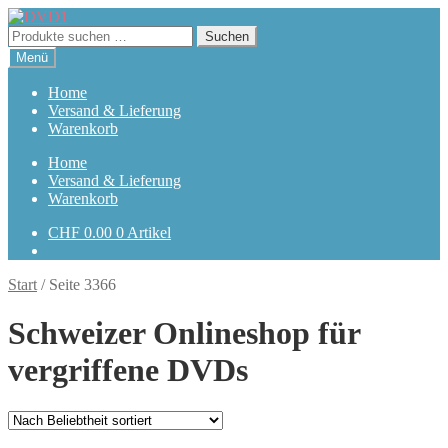
Zur
Zum
Navigation
Inhalt
Suchen
Suchen
springen
springen
nach:
Menü
Home
Versand & Lieferung
Warenkorb
Home
Versand & Lieferung
Warenkorb
CHF
0.00
0 Artikel
Start
/
Seite 3366
Schweizer Onlineshop für
vergriffene DVDs