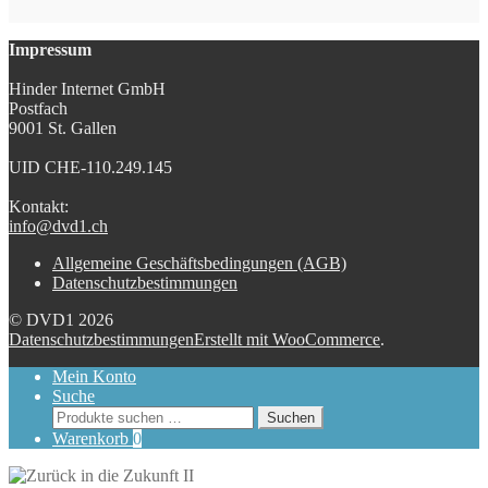
Impressum
Hinder Internet GmbH
Postfach
9001 St. Gallen
UID CHE-110.249.145
Kontakt:
info@dvd1.ch
Allgemeine Geschäftsbedingungen (AGB)
Datenschutzbestimmungen
© DVD1 2026
Datenschutzbestimmungen
Erstellt mit WooCommerce
.
Mein Konto
Suche
Suchen
Suchen
nach:
Warenkorb
0