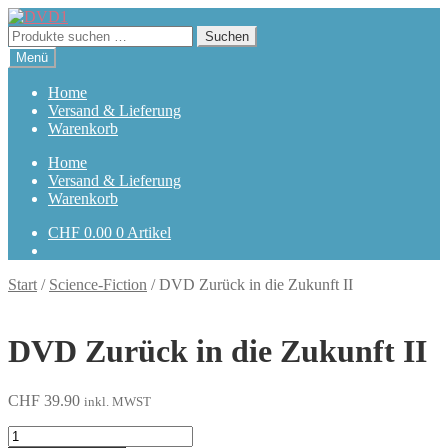
Zur
Zum
Navigation
Inhalt
Suchen
Suchen
springen
springen
nach:
Menü
Home
Versand & Lieferung
Warenkorb
Home
Versand & Lieferung
Warenkorb
CHF
0.00
0 Artikel
Start
/
Science-Fiction
/
DVD Zurück in die Zukunft II
DVD Zurück in die Zukunft II
CHF
39.90
inkl. MWST
Zurück