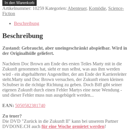
in
In den Warenkorb
die
Artikelnummer:
10259
Kategorien:
Abenteuer
,
Komödie
,
Science-
Zukunft
Fiction
II
Menge
Beschreibung
Beschreibung
Zustand: Gebraucht, aber uneingeschränkt abspielbar. Wird in
der Originalhülle geliefert.
Nachdem Doc Brown am Ende des ersten Teiles Marty mit in die
Zukunft genommen hat, sieht er nun selbst, was aus ihm werden
wird - ein abgehalfterter Angestellter, der am Ende der Karriereleiter
steht.Marty und Doc Brown versuchen, der Zukunft einen kleinen
Schubser in die richtige Richtung zu geben. Doch Biff gibt seiner
eigenen Zukunft durch einen Fehler Martys eine neue Wendung -
und dieser Fehler muss nun ausgebügelt werden...
EAN:
5050582381740
Zu teuer?
Die DVD "Zurück in die Zukunft II" kann bei unserem Partner
DVDONE.CH auch
für eine Woche gemietet werden
!