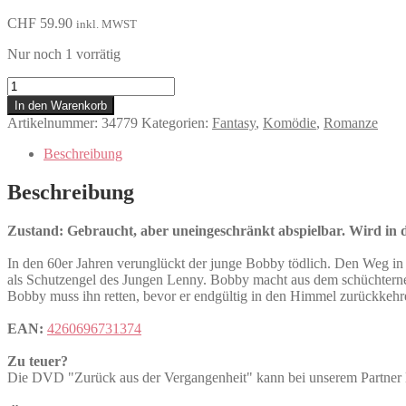
CHF
59.90
inkl. MWST
Nur noch 1 vorrätig
Zurück
aus
In den Warenkorb
der
Artikelnummer:
34779
Kategorien:
Fantasy
,
Komödie
,
Romanze
Vergangenheit
Menge
Beschreibung
Beschreibung
Zustand: Gebraucht, aber uneingeschränkt abspielbar. Wird in de
In den 60er Jahren verunglückt der junge Bobby tödlich. Den Weg in de
als Schutzengel des Jungen Lenny. Bobby macht aus dem schüchternen 
Bobby muss ihn retten, bevor er endgültig in den Himmel zurückkehr
EAN:
4260696731374
Zu teuer?
Die DVD "Zurück aus der Vergangenheit" kann bei unserem Par