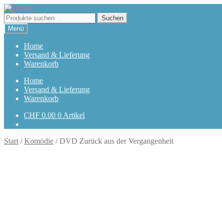
Zur
Zum
Navigation
Inhalt
Suchen
Suchen
springen
springen
nach:
Menü
Home
Versand & Lieferung
Warenkorb
Home
Versand & Lieferung
Warenkorb
CHF
0.00
0 Artikel
Start
/
Komödie
/
DVD Zurück aus der Vergangenheit