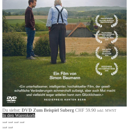
Du siehst:
DVD Zum Beispiel Suberg
CHF
59.90
inkl. MWST
In den Warenkorb