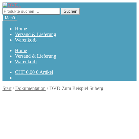
Zur
Zum
Navigation
Inhalt
Suchen
Suchen
springen
springen
nach:
Menü
Home
Versand & Lieferung
Warenkorb
Home
Versand & Lieferung
Warenkorb
CHF
0.00
0 Artikel
Start
/
Dokumentation
/
DVD Zum Beispiel Suberg