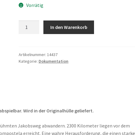
Vorrätig
Zu
In den Warenkorb
Fuss
nach
Santiago
de
Artikelnummer:
14437
Kategorie:
Dokumentation
Compostela
Menge
pielbar. Wird in der Originalhülle geliefert.
berühmten Jakobsweg abwandern. 2300 Kilometer liegen vor dem
Compostela erreicht. Eine wahre Herausforderung, die einen stark