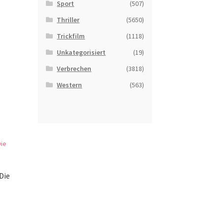
Sport
(507)
Thriller
(5650)
Trickfilm
(1118)
Unkategorisiert
(19)
Verbrechen
(3818)
Western
(563)
Die