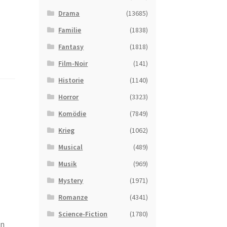
Drama
(13685)
Familie
(1838)
Fantasy
(1818)
Film-Noir
(141)
Historie
(1140)
Horror
(3323)
Komödie
(7849)
Krieg
(1062)
Musical
(489)
Musik
(969)
Mystery
(1971)
Romanze
(4341)
Science-Fiction
(1780)
en