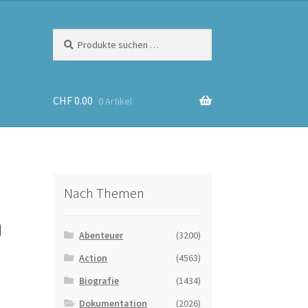
Suchen
Suchen
nach:
CHF
0.00
0 Artikel
Nach Themen
a
Abenteuer
(3200)
Action
(4563)
Biografie
(1434)
Dokumentation
(2026)