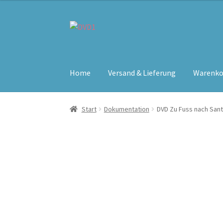
Zur
Zum
Navigation
Inhalt
springen
springen
Home
Versand & Lieferung
Warenko
Start
Dokumentation
DVD Zu Fuss nach San