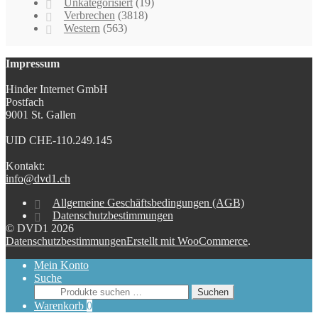
Unkategorisiert
(19)
Verbrechen
(3818)
Western
(563)
Impressum
Hinder Internet GmbH
Postfach
9001 St. Gallen
UID CHE-110.249.145
Kontakt:
info@dvd1.ch
Allgemeine Geschäftsbedingungen (AGB)
Datenschutzbestimmungen
© DVD1 2026
Datenschutzbestimmungen
Erstellt mit WooCommerce
.
Mein Konto
Suche
Suchen
Suchen
nach:
Warenkorb
0