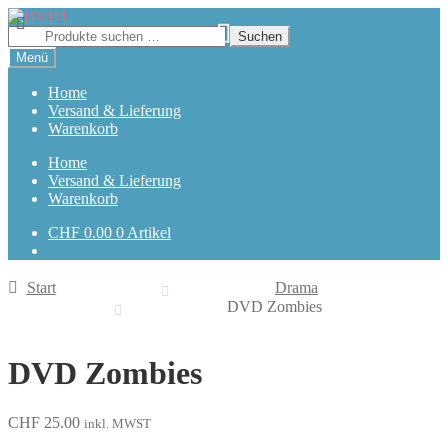
Zur
Zum
Navigation
Inhalt
Suchen
Suchen
springen
springen
nach:
Menü
Home
Versand & Lieferung
Warenkorb
Home
Versand & Lieferung
Warenkorb
CHF
0.00
0 Artikel
Start
Drama
DVD Zombies
DVD Zombies
CHF
25.00
inkl. MWST