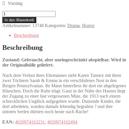
Vorrätig
Zombies
Menge
In den Warenkorb
Artikelnummer:
13748
Kategorien:
Drama
,
Horror
Beschreibung
Beschreibung
Zustand: Gebraucht, aber uneingeschränkt abspielbar. Wird in
der Originalhülle geliefert.
Nach dem Verlust ihres Ehemannes zieht Karen Tunney mit ihren
zwei Töchtern Sarah & Emma in ein verschIafenes Nest in den
Bergen PennsyIvanias. lhr Mann hinterIiess ihr dort ein abgeIegenes
Häuschen. Doch die Ruhe trügt: Ganz in der Nähe des Hauses Iiegt
der Zugang zu einer fast vergessenen Mine, die 1913 nach einem
schreckIichen UngIück aufgegeben wurde. Dutzende Kinder, die
dort arbeiteten, wurden damaIs Iebendig begraben ? und ihre
untoten Seelen dürsten noch heute nach Rache!
EAN:
4020974163231
,
4020974162494