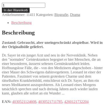
Zeit
des
In den Warenkorb
Erwachens
Artikelnummer:
11411
Kategorien:
Biografie
,
Drama
Menge
Beschreibung
Beschreibung
Zustand: Gebraucht, aber uneingeschränkt abspielbar. Wird in
der Originalhülle geliefert.
Dr. Sayer ist ein junger Arzt und neu in der Nervenklinik. Neben
den "normalen" Geisteskranken begegnet er hier Menschen, die an
einer besonderen, äusserst seltenen Gemütskrankheit leiden.
Hoffnungslose Fälle, die - von den Medizinern abgeschoben - hinter
einer Mauer des Schweigens dahinvegetieren. Leonard ist einer der
Patienten. Fasziniert von seinem grotesken Charme und dem
rätselhaften Krankheitsbild, entschliesst sich Dr. Sayer, an ihm ein
neues Medikament auszuprobieren. Als Leonard eines Morgens
tatsächlich sprechen und nach dreissig Jahren auch wieder laufen
kann, glauben alle sofort an ein Wunder ...
EAN:
4030521124608
,
4030521711785
,
4260121732204