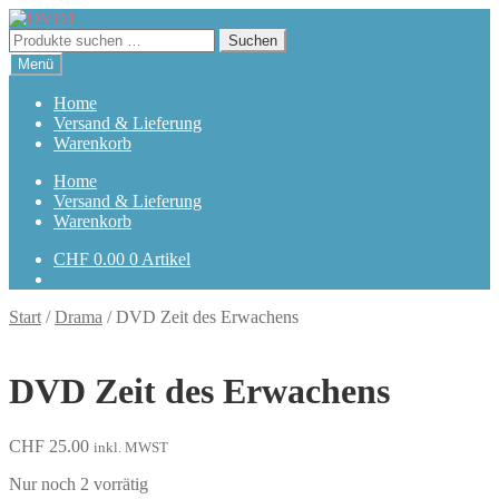
Zur
Zum
Navigation
Inhalt
Suchen
Suchen
springen
springen
nach:
Menü
Home
Versand & Lieferung
Warenkorb
Home
Versand & Lieferung
Warenkorb
CHF
0.00
0 Artikel
Start
/
Drama
/
DVD Zeit des Erwachens
DVD Zeit des Erwachens
CHF
25.00
inkl. MWST
Nur noch 2 vorrätig