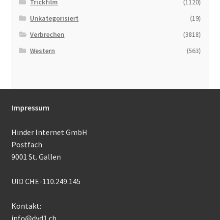
Trickfilm
(1120)
Unkategorisiert
(19)
Verbrechen
(3818)
Western
(563)
Impressum
Hinder Internet GmbH
Postfach
9001 St. Gallen
UID CHE-110.249.145
Kontakt:
info@dvd1.ch