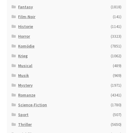
Fantasy
(1818)
Film-Noir
(141)
Historie
(1141)
Horror
(3323)
Komödie
(7851)
Krieg
(1062)
Musical
(489)
Musik
(969)
Mystery
(1971)
Romanze
(4341)
Science-Fiction
(1780)
Sport
(507)
Thriller
(5650)