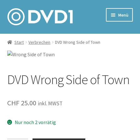
Zur
Zum
Menü
Navigation
Inhalt
springen
springen
Home
Start
Verbrechen
DVD Wrong Side of Town
Versand & Lieferung
Warenkorb
DVD Wrong Side of Town
CHF
25.00
inkl. MWST
Nur noch 2 vorrätig