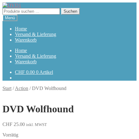
Zur
Zum
Navigation
Inhalt
Suchen
Suchen
springen
springen
nach:
Menü
Home
Versand & Lieferung
Warenkorb
Home
Versand & Lieferung
Warenkorb
CHF
0.00
0 Artikel
Start
/
Action
/
DVD Wolfhound
DVD Wolfhound
CHF
25.00
inkl. MWST
Vorrätig