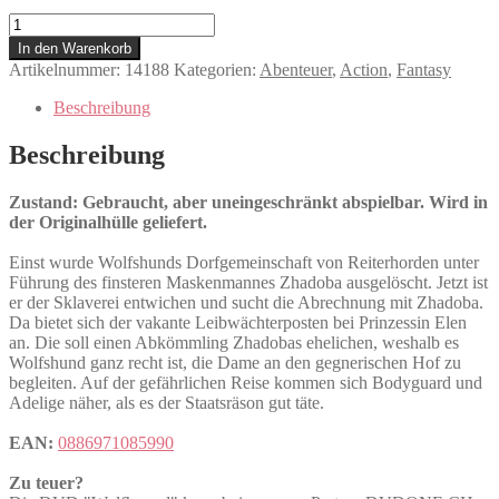
Wolfhound
Menge
In den Warenkorb
Artikelnummer:
14188
Kategorien:
Abenteuer
,
Action
,
Fantasy
Beschreibung
Beschreibung
Zustand: Gebraucht, aber uneingeschränkt abspielbar. Wird in
der Originalhülle geliefert.
Einst wurde Wolfshunds Dorfgemeinschaft von Reiterhorden unter
Führung des finsteren Maskenmannes Zhadoba ausgelöscht. Jetzt ist
er der Sklaverei entwichen und sucht die Abrechnung mit Zhadoba.
Da bietet sich der vakante Leibwächterposten bei Prinzessin Elen
an. Die soll einen Abkömmling Zhadobas ehelichen, weshalb es
Wolfshund ganz recht ist, die Dame an den gegnerischen Hof zu
begleiten. Auf der gefährlichen Reise kommen sich Bodyguard und
Adelige näher, als es der Staatsräson gut täte.
EAN:
0886971085990
Zu teuer?