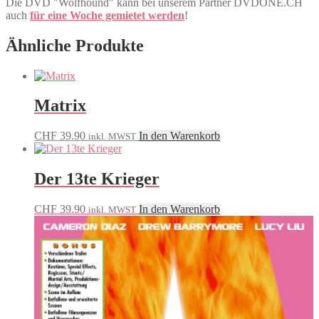
Die DVD "Wolfhound" kann bei unserem Partner DVDONE.CH
auch
für eine Woche gemietet werden
!
Ähnliche Produkte
Matrix
CHF
39.90
In den Warenkorb
inkl. MWST
Der 13te Krieger
CHF
39.90
In den Warenkorb
inkl. MWST