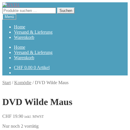
Zur
Zum
Navigation
Inhalt
Suchen
Suchen
springen
springen
nach:
Menü
Home
Versand & Lieferung
Warenkorb
Home
Versand & Lieferung
Warenkorb
CHF
0.00
0 Artikel
Start
/
Komödie
/
DVD Wilde Maus
DVD Wilde Maus
CHF
19.90
inkl. MWST
Nur noch 2 vorrätig