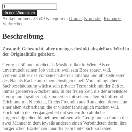
Wilde
Maus
In den Warenkorb
Menge
Artikelnummer:
28549
Kategorien:
Drama
,
Komödie
,
Romanze
,
Verbrechen
Beschreibung
Zustand: Gebraucht, aber uneingeschränkt abspielbar. Wird in
der Originalhülle geliefert.
Georg ist 50 und arbeitet als Musikkritiker in Wien. Als er
unvermittelt seinen Job verliert, weil sein Boss sparen will,
verheimlicht er das vor seiner Ehefrau Johanna und übt stattdessen
des Nachts Rache an seinem einstigen Chef. Von anfänglicher
Sachbeschädigung wächst sein privater Terror sich mit der Zeit zu
immer grösseren Attacken aus. In der freien Zeit, die der arbeitslose
Georg nun tagsüber hat, zimmert er mit seinem alten Schulfreund
Erich und mit Nicoletta, Erichs Freundin aus Rumänien, derweil an
einer alten Achterbahn, die er wieder fahrtauglich machen will.
Erich hat in der Vergangenheit mit seinem Job ähnliche
Ungerechtigkeiten hinnehmen müssen wie Georg und so finden die
zwei Männer in dem jeweils anderen einen Verbündeten darin, ihre
bürgerlichen Existenzen unaufhaltsam hinter sich zu lassen.