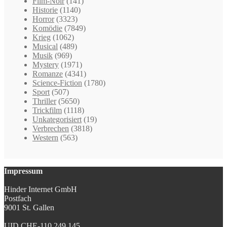
Film-Noir
(141)
Historie
(1140)
Horror
(3323)
Komödie
(7849)
Krieg
(1062)
Musical
(489)
Musik
(969)
Mystery
(1971)
Romanze
(4341)
Science-Fiction
(1780)
Sport
(507)
Thriller
(5650)
Trickfilm
(1118)
Unkategorisiert
(19)
Verbrechen
(3818)
Western
(563)
Impressum
Hinder Internet GmbH
Postfach
9001 St. Gallen
UID CHE-110.249.145