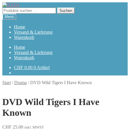
Zur
Zum
Navigation
Inhalt
Suchen
Suchen
springen
springen
nach:
Menü
Home
Versand & Lieferung
Warenkorb
Home
Versand & Lieferung
Warenkorb
CHF
0.00
0 Artikel
Start
/
Drama
/
DVD Wild Tigers I Have Known
DVD Wild Tigers I Have
Known
CHF
25.00
inkl. MWST