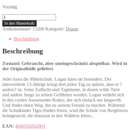
Vorrätig
Wild
Tigers
In den Warenkorb
I
Artikelnummer:
15209
Kategorie:
Drama
Have
Known
Beschreibung
Menge
Beschreibung
Zustand: Gebraucht, aber uneingeschränkt abspielbar. Wird in
der Originalhülle geliefert.
Jeder hasst die Mittelschule. Logan hasst sie besonders. Der
introvertierte 13-Jährige kriegt dort jeden Tag zu spüren, dass er ?
anders? ist. Seine Zuflucht sind Tagträume, in denen wilde Tiere
und andere Jungs zu seinen Gefährten werden. Logan verliebt sich
in den coolen Aussenseiter Rodeo, der sich einfach nur langweilt.
Und findet einen Weg, ihn zu seinem Freund zu machen. Während
die Schulkinder Tiger-Parties feiern, wird die Schule von Berglöwen
heimgesucht, die draussen in den Wäldern leben...
EAN:
4040592002903