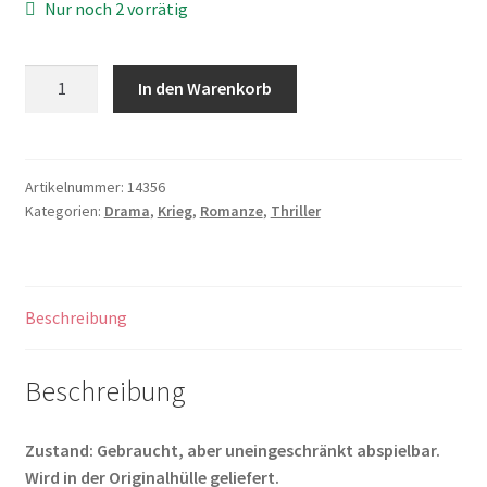
Nur noch 2 vorrätig
Wie
In den Warenkorb
ein
Licht
in
dunkler
Artikelnummer:
14356
Kategorien:
Drama
,
Krieg
,
Romanze
,
Thriller
Nacht
Menge
Beschreibung
Beschreibung
Zustand: Gebraucht, aber uneingeschränkt abspielbar.
Wird in der Originalhülle geliefert.