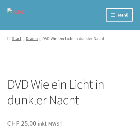
Zur
Zum
Menü
Navigation
Inhalt
springen
springen
Home
Start
Drama
DVD Wie ein Licht in dunkler Nacht
Versand & Lieferung
Warenkorb
DVD Wie ein Licht in
dunkler Nacht
CHF
25.00
inkl. MWST