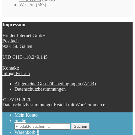
Western
(563)
Impressum
Hinder Internet GmbH
Postfach
9001 St. Gallen
UID CHE-110.249.145
Kontakt:
info@dvd1.ch
Allgemeine Geschäftsbedingungen (AGB)
Datenschutzbestimmungen
© DVD1 2026
Datenschutzbestimmungen
Erstellt mit WooCommerce
.
Mein Konto
Suche
Suchen
Suchen
nach:
Warenkorb
0