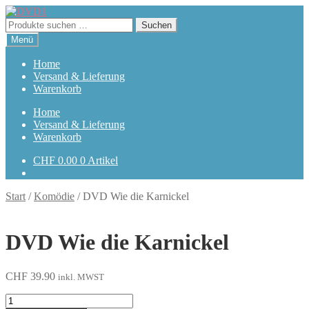
Zur
Zum
Navigation
Inhalt
Suchen
Suchen
springen
springen
nach:
Menü
Home
Versand & Lieferung
Warenkorb
Home
Versand & Lieferung
Warenkorb
CHF
0.00
0 Artikel
Start
/
Komödie
/
DVD Wie die Karnickel
DVD Wie die Karnickel
CHF
39.90
inkl. MWST
Wie