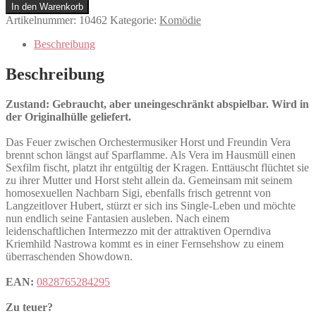
die
In den Warenkorb
Karnickel
Artikelnummer:
10462
Kategorie:
Komödie
Menge
Beschreibung
Beschreibung
Zustand: Gebraucht, aber uneingeschränkt abspielbar. Wird in
der Originalhülle geliefert.
Das Feuer zwischen Orchestermusiker Horst und Freundin Vera
brennt schon längst auf Sparflamme. Als Vera im Hausmüll einen
Sexfilm fischt, platzt ihr entgültig der Kragen. Enttäuscht flüchtet sie
zu ihrer Mutter und Horst steht allein da. Gemeinsam mit seinem
homosexuellen Nachbarn Sigi, ebenfalls frisch getrennt von
Langzeitlover Hubert, stürzt er sich ins Single-Leben und möchte
nun endlich seine Fantasien ausleben. Nach einem
leidenschaftlichen Intermezzo mit der attraktiven Operndiva
Kriemhild Nastrowa kommt es in einer Fernsehshow zu einem
überraschenden Showdown.
EAN:
0828765284295
Zu teuer?