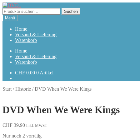
Zur
Zum
Navigation
Inhalt
Suchen
Suchen
springen
springen
nach:
Menü
Home
Versand & Lieferung
Warenkorb
Home
Versand & Lieferung
Warenkorb
CHF
0.00
0 Artikel
Start
/
Historie
/
DVD When We Were Kings
DVD When We Were Kings
CHF
39.90
inkl. MWST
Nur noch 2 vorrätig