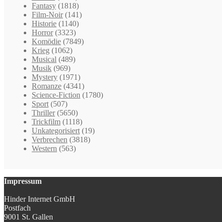
Fantasy
(1818)
Film-Noir
(141)
Historie
(1140)
Horror
(3323)
Komödie
(7849)
Krieg
(1062)
Musical
(489)
Musik
(969)
Mystery
(1971)
Romanze
(4341)
Science-Fiction
(1780)
Sport
(507)
Thriller
(5650)
Trickfilm
(1118)
Unkategorisiert
(19)
Verbrechen
(3818)
Western
(563)
Impressum
Hinder Internet GmbH
Postfach
9001 St. Gallen