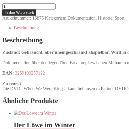
When
We
In den Warenkorb
Were
Artikelnummer:
16875
Kategorien:
Dokumentation
,
Historie
,
Sport
Kings
Menge
Beschreibung
Beschreibung
Zustand: Gebraucht, aber uneingeschränkt abspielbar. Wird in de
Dokumentation über den legendären Boxkampf zwischen Muhammad Ali
EAN:
3259190257122
Zu teuer?
Die DVD "When We Were Kings" kann bei unserem Partner DV
Ähnliche Produkte
Der Löwe im Winter