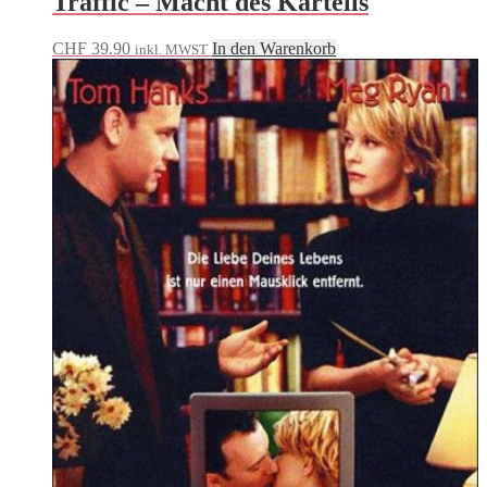
Traffic – Macht des Kartells
CHF
39.90
In den Warenkorb
inkl. MWST