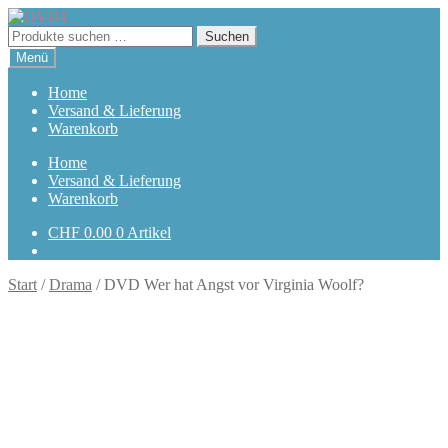
Zur
Zum
Navigation
Inhalt
Suchen
Suchen
springen
springen
nach:
Menü
Home
Versand & Lieferung
Warenkorb
Home
Versand & Lieferung
Warenkorb
CHF
0.00
0 Artikel
Start
/
Drama
/
DVD Wer hat Angst vor Virginia Woolf?