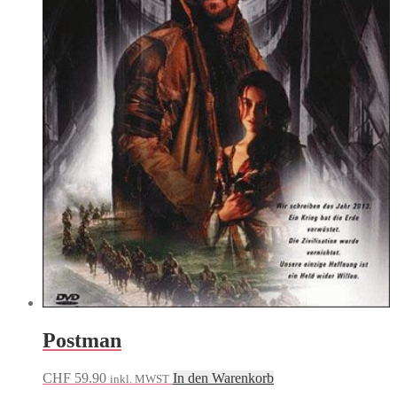
Postman
CHF
59.90
In den Warenkorb
inkl. MWST