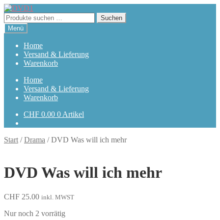
Zur
Zum
Navigation
Inhalt
Suchen
Suchen
springen
springen
nach:
Menü
Home
Versand & Lieferung
Warenkorb
Home
Versand & Lieferung
Warenkorb
CHF
0.00
0 Artikel
Start
/
Drama
/
DVD Was will ich mehr
DVD Was will ich mehr
CHF
25.00
inkl. MWST
Nur noch 2 vorrätig