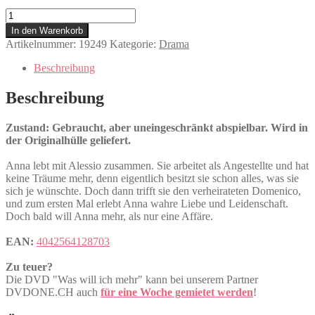
Was
will
In den Warenkorb
ich
Artikelnummer:
19249
Kategorie:
Drama
mehr
Menge
Beschreibung
Beschreibung
Zustand: Gebraucht, aber uneingeschränkt abspielbar. Wird in
der Originalhülle geliefert.
Anna lebt mit Alessio zusammen. Sie arbeitet als Angestellte und hat
keine Träume mehr, denn eigentlich besitzt sie schon alles, was sie
sich je wünschte. Doch dann trifft sie den verheirateten Domenico,
und zum ersten Mal erlebt Anna wahre Liebe und Leidenschaft.
Doch bald will Anna mehr, als nur eine Affäre.
EAN:
4042564128703
Zu teuer?
Die DVD "Was will ich mehr" kann bei unserem Partner
DVDONE.CH auch
für eine Woche gemietet werden
!