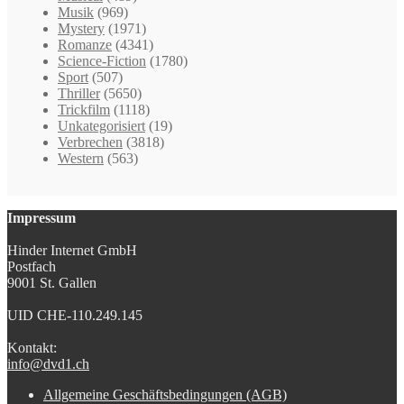
Musik
(969)
Mystery
(1971)
Romanze
(4341)
Science-Fiction
(1780)
Sport
(507)
Thriller
(5650)
Trickfilm
(1118)
Unkategorisiert
(19)
Verbrechen
(3818)
Western
(563)
Impressum
Hinder Internet GmbH
Postfach
9001 St. Gallen
UID CHE-110.249.145
Kontakt:
info@dvd1.ch
Allgemeine Geschäftsbedingungen (AGB)