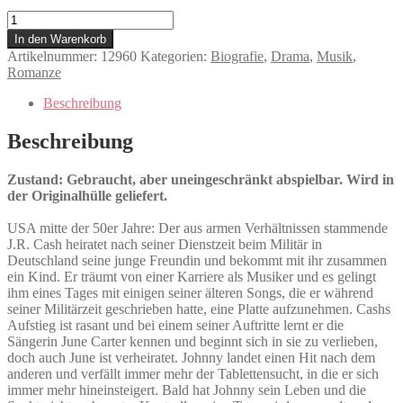
Walk
the
In den Warenkorb
Line
Artikelnummer:
12960
Kategorien:
Biografie
,
Drama
,
Musik
,
Menge
Romanze
Beschreibung
Beschreibung
Zustand: Gebraucht, aber uneingeschränkt abspielbar. Wird in
der Originalhülle geliefert.
USA mitte der 50er Jahre: Der aus armen Verhältnissen stammende
J.R. Cash heiratet nach seiner Dienstzeit beim Militär in
Deutschland seine junge Freundin und bekommt mit ihr zusammen
ein Kind. Er träumt von einer Karriere als Musiker und es gelingt
ihm eines Tages mit einigen seiner älteren Songs, die er während
seiner Militärzeit geschrieben hatte, eine Platte aufzunehmen. Cashs
Aufstieg ist rasant und bei einem seiner Auftritte lernt er die
Sängerin June Carter kennen und beginnt sich in sie zu verlieben,
doch auch June ist verheiratet. Johnny landet einen Hit nach dem
anderen und verfällt immer mehr der Tablettensucht, in die er sich
immer mehr hineinsteigert. Bald hat Johnny sein Leben und die