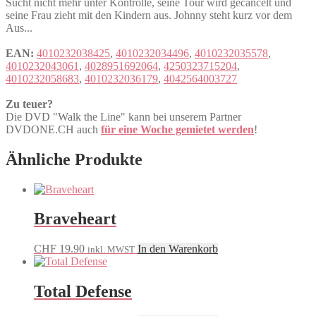
Sucht nicht mehr unter Kontrolle, seine Tour wird gecancelt und
seine Frau zieht mit den Kindern aus. Johnny steht kurz vor dem
Aus...
EAN:
4010232038425
,
4010232034496
,
4010232035578
,
4010232043061
,
4028951692064
,
4250323715204
,
4010232058683
,
4010232036179
,
4042564003727
Zu teuer?
Die DVD "Walk the Line" kann bei unserem Partner
DVDONE.CH auch
für eine Woche gemietet werden
!
Ähnliche Produkte
Braveheart
CHF
19.90
In den Warenkorb
inkl. MWST
Total Defense