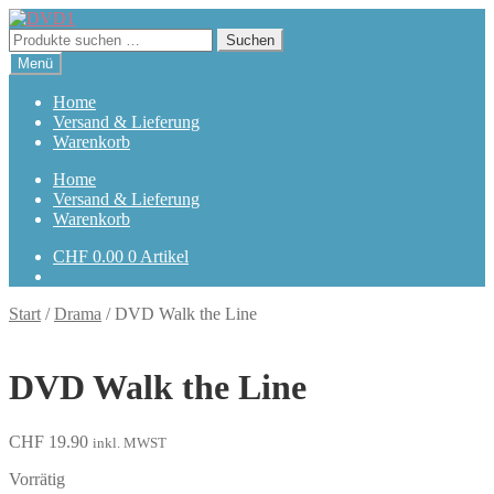
Zur
Zum
Navigation
Inhalt
Suchen
Suchen
springen
springen
nach:
Menü
Home
Versand & Lieferung
Warenkorb
Home
Versand & Lieferung
Warenkorb
CHF
0.00
0 Artikel
Start
/
Drama
/
DVD Walk the Line
DVD Walk the Line
CHF
19.90
inkl. MWST
Vorrätig