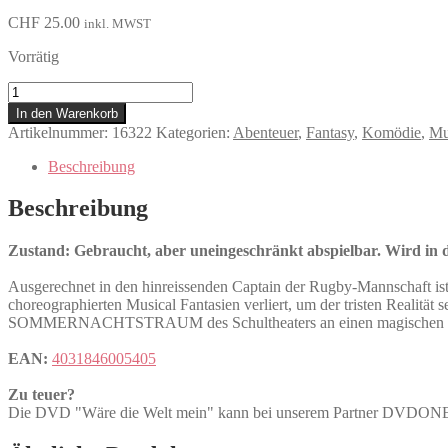
CHF
25.00
inkl. MWST
Vorrätig
Wäre
die
In den Warenkorb
Welt
Artikelnummer:
16322
Kategorien:
Abenteuer
,
Fantasy
,
Komödie
,
Mu
mein
Menge
Beschreibung
Beschreibung
Zustand: Gebraucht, aber uneingeschränkt abspielbar. Wird in de
Ausgerechnet in den hinreissenden Captain der Rugby-Mannschaft ist d
choreographierten Musical Fantasien verliert, um der tristen Realität s
SOMMERNACHTSTRAUM des Schultheaters an einen magischen 
EAN:
4031846005405
Zu teuer?
Die DVD "Wäre die Welt mein" kann bei unserem Partner DVDO