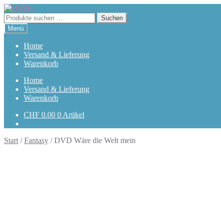
Zur
Zum
Navigation
Inhalt
Suchen
Suchen
springen
springen
nach:
Menü
Home
Versand & Lieferung
Warenkorb
Home
Versand & Lieferung
Warenkorb
CHF
0.00
0 Artikel
Start
/
Fantasy
/
DVD Wäre die Welt mein