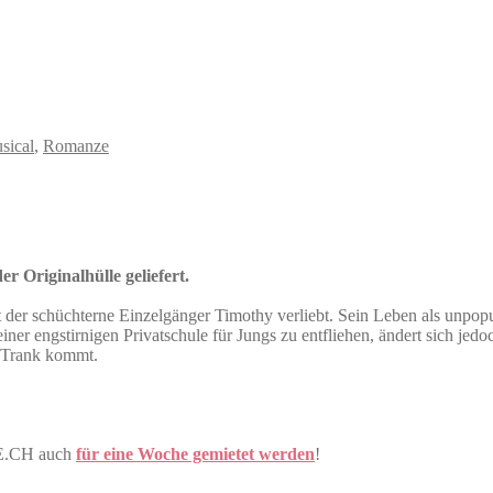
sical
,
Romanze
r Originalhülle geliefert.
er schüchterne Einzelgänger Timothy verliebt. Sein Leben als unpopulä
einer engstirnigen Privatschule für Jungs zu entfliehen, ändert sich jedo
Trank kommt.
NE.CH auch
für eine Woche gemietet werden
!