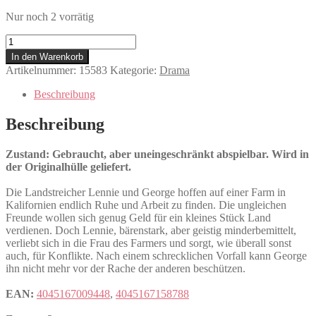
Nur noch 2 vorrätig
Von
Mäusen
In den Warenkorb
und
Artikelnummer:
15583
Kategorie:
Drama
Menschen
Menge
Beschreibung
Beschreibung
Zustand: Gebraucht, aber uneingeschränkt abspielbar. Wird in
der Originalhülle geliefert.
Die Landstreicher Lennie und George hoffen auf einer Farm in
Kalifornien endlich Ruhe und Arbeit zu finden. Die ungleichen
Freunde wollen sich genug Geld für ein kleines Stück Land
verdienen. Doch Lennie, bärenstark, aber geistig minderbemittelt,
verliebt sich in die Frau des Farmers und sorgt, wie überall sonst
auch, für Konflikte. Nach einem schrecklichen Vorfall kann George
ihn nicht mehr vor der Rache der anderen beschützen.
EAN:
4045167009448
,
4045167158788