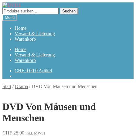
Zur
Zum
Navigation
Inhalt
Suchen
Suchen
springen
springen
nach:
Menü
Home
Versand & Lieferung
Warenkorb
Home
Versand & Lieferung
Warenkorb
CHF
0.00
0 Artikel
Start
/
Drama
/
DVD Von Mäusen und Menschen
DVD Von Mäusen und
Menschen
CHF
25.00
inkl. MWST