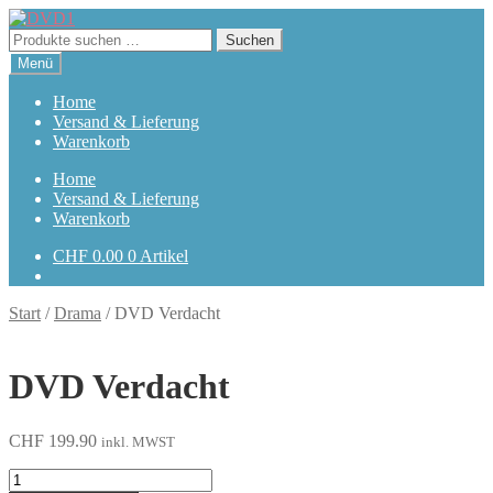
Zur
Zum
Navigation
Inhalt
Suchen
Suchen
springen
springen
nach:
Menü
Home
Versand & Lieferung
Warenkorb
Home
Versand & Lieferung
Warenkorb
CHF
0.00
0 Artikel
Start
/
Drama
/
DVD Verdacht
DVD Verdacht
CHF
199.90
inkl. MWST
Verdacht