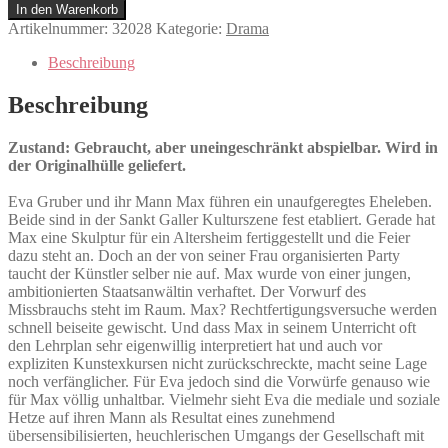
Menge
In den Warenkorb
Artikelnummer:
32028
Kategorie:
Drama
Beschreibung
Beschreibung
Zustand: Gebraucht, aber uneingeschränkt abspielbar. Wird in
der Originalhülle geliefert.
Eva Gruber und ihr Mann Max führen ein unaufgeregtes Eheleben.
Beide sind in der Sankt Galler Kulturszene fest etabliert. Gerade hat
Max eine Skulptur für ein Altersheim fertiggestellt und die Feier
dazu steht an. Doch an der von seiner Frau organisierten Party
taucht der Künstler selber nie auf. Max wurde von einer jungen,
ambitionierten Staatsanwältin verhaftet. Der Vorwurf des
Missbrauchs steht im Raum. Max? Rechtfertigungsversuche werden
schnell beiseite gewischt. Und dass Max in seinem Unterricht oft
den Lehrplan sehr eigenwillig interpretiert hat und auch vor
expliziten Kunstexkursen nicht zurückschreckte, macht seine Lage
noch verfänglicher. Für Eva jedoch sind die Vorwürfe genauso wie
für Max völlig unhaltbar. Vielmehr sieht Eva die mediale und soziale
Hetze auf ihren Mann als Resultat eines zunehmend
übersensibilisierten, heuchlerischen Umgangs der Gesellschaft mit