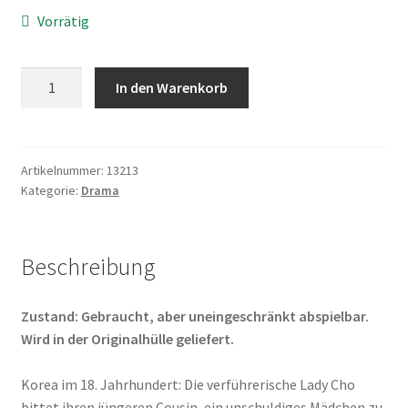
Vorrätig
Untold
In den Warenkorb
Scandal
Menge
Artikelnummer:
13213
Kategorie:
Drama
Beschreibung
Zustand: Gebraucht, aber uneingeschränkt abspielbar.
Wird in der Originalhülle geliefert.
Korea im 18. Jahrhundert: Die verführerische Lady Cho
bittet ihren jüngeren Cousin, ein unschuldiges Mädchen zu