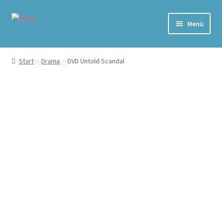
Zur
Zum
Menü
Navigation
Inhalt
springen
springen
Home
Start
Drama
DVD Untold Scandal
Versand & Lieferung
Warenkorb