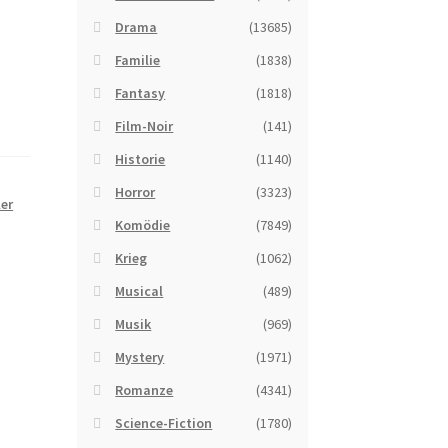
Drama
(13685)
Familie
(1838)
Fantasy
(1818)
Film-Noir
(141)
Historie
(1140)
Horror
(3323)
ler
Komödie
(7849)
Krieg
(1062)
Musical
(489)
Musik
(969)
Mystery
(1971)
Romanze
(4341)
Science-Fiction
(1780)