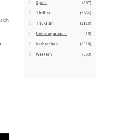
Sport
(507)
e
Thriller
(5650)
 sich
Trickfilm
(1118)
e
Unkategorisiert
(19)
des
Verbrechen
(3818)
Western
(563)