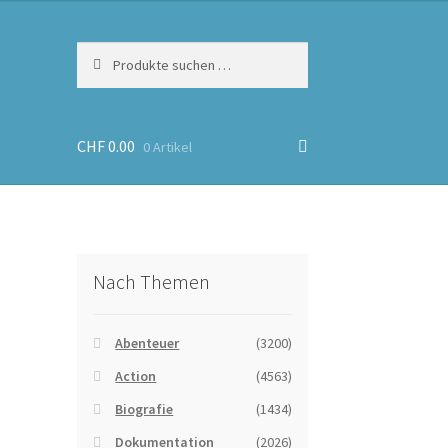
Suchen
Suchen
nach:
CHF
0.00
0 Artikel
Nach Themen
Abenteuer
(3200)
Action
(4563)
Biografie
(1434)
Dokumentation
(2026)