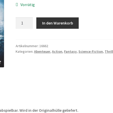
Vorrätig
Underworld
In den Warenkorb
3
-
Aufstand
der
Artikelnummer:
16662
Kategorien:
Abenteuer
,
Action
,
Fantasy
,
Science-Fiction
,
Thril
Lykaner
Menge
pielbar. Wird in der Originalhülle geliefert.