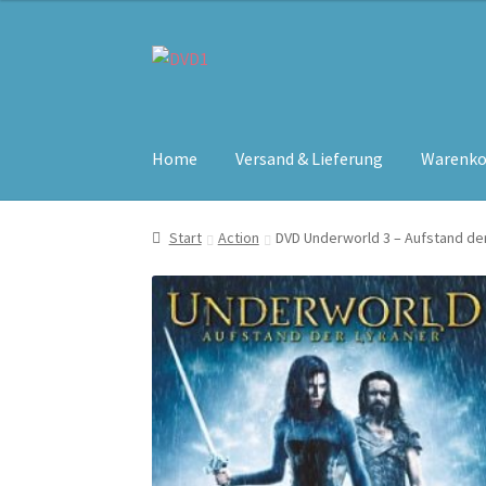
Zur
Zum
Navigation
Inhalt
springen
springen
Home
Versand & Lieferung
Warenko
Start
Action
DVD Underworld 3 – Aufstand de