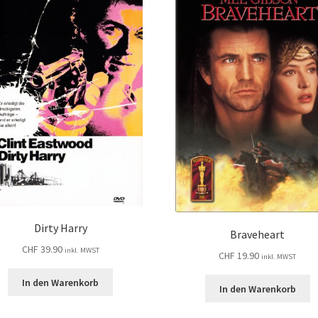
Dirty Harry
Braveheart
CHF
39.90
inkl. MWST
CHF
19.90
inkl. MWST
In den Warenkorb
In den Warenkorb