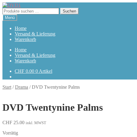
Zur
Zum
Navigation
Inhalt
Suchen
Suchen
springen
springen
nach:
Menü
Home
Versand & Lieferung
Warenkorb
Home
Versand & Lieferung
Warenkorb
CHF
0.00
0 Artikel
Start
/
Drama
/
DVD Twentynine Palms
DVD Twentynine Palms
CHF
25.00
inkl. MWST
Vorrätig