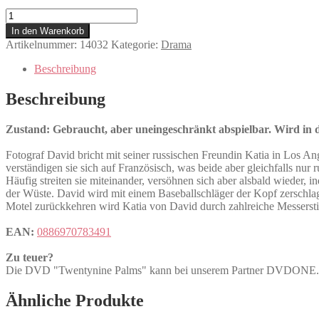
Twentynine
Palms
In den Warenkorb
Menge
Artikelnummer:
14032
Kategorie:
Drama
Beschreibung
Beschreibung
Zustand: Gebraucht, aber uneingeschränkt abspielbar. Wird in de
Fotograf David bricht mit seiner russischen Freundin Katia in Los A
verständigen sie sich auf Französisch, was beide aber gleichfalls nu
Häufig streiten sie miteinander, versöhnen sich aber alsbald wieder, i
der Wüste. David wird mit einem Baseballschläger der Kopf zerschla
Motel zurückkehren wird Katia von David durch zahlreiche Messerstic
EAN:
0886970783491
Zu teuer?
Die DVD "Twentynine Palms" kann bei unserem Partner DVDON
Ähnliche Produkte