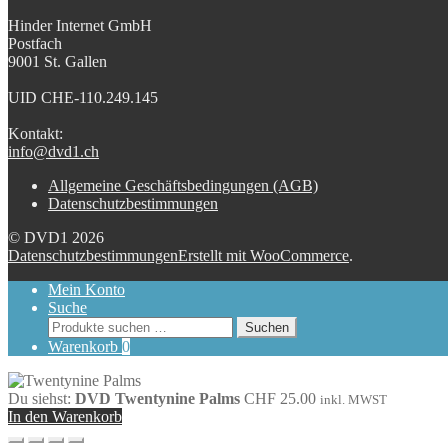
Hinder Internet GmbH
Postfach
9001 St. Gallen
UID CHE-110.249.145
Kontakt:
info@dvd1.ch
Allgemeine Geschäftsbedingungen (AGB)
Datenschutzbestimmungen
© DVD1 2026
Datenschutzbestimmungen
Erstellt mit WooCommerce
.
Mein Konto
Suche
Suchen
Suchen
nach:
Warenkorb
0
Du siehst:
DVD Twentynine Palms
CHF
25.00
inkl. MWST
In den Warenkorb