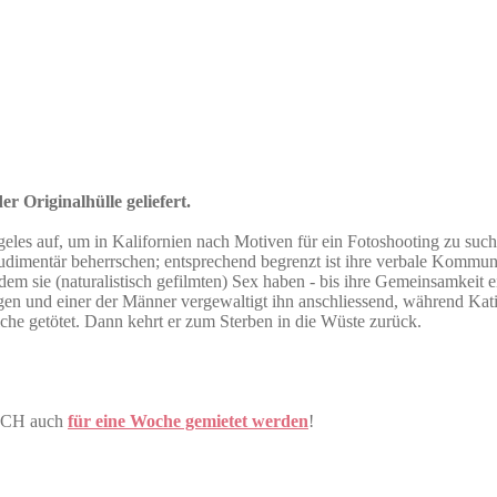
r Originalhülle geliefert.
ngeles auf, um in Kalifornien nach Motiven für ein Fotoshooting zu su
r rudimentär beherrschen; entsprechend begrenzt ist ihre verbale Kommu
ndem sie (naturalistisch gefilmten) Sex haben - bis ihre Gemeinsamkeit 
gen und einer der Männer vergewaltigt ihn anschliessend, während Kati
he getötet. Dann kehrt er zum Sterben in die Wüste zurück.
E.CH auch
für eine Woche gemietet werden
!