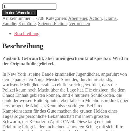
Turtles
-
In den Warenkorb
Der
Artikelnummer:
17708
Kategorien:
Abenteuer
,
Action
,
Drama
,
Film
Familie
,
Komödie
,
Science-Fiction
,
Verbrechen
Menge
Beschreibung
Beschreibung
Zustand: Gebraucht, aber uneingeschränkt abspielbar. Wird in
der Originalhülle geliefert.
In New York ist eine Bande krimineller Jugendlicher, angeführt von
dem japanischen Ninja-Meister Shredder, durch ihre ständig
wachsende Mitgliederzahl so einflussreich geworden, dass die
Polizei kaum noch Macht über die Lage hat. Die einzigen, die dem
Chaos Einhalt gebieten können, sind 4 mutierte Schildkröten, die
dank der weisen Ratte Splinter, ebenfalls ein Mutationsprodukt, über
hervorragende Ninjitsu-Kenntnisse verfügen. Bei ihren
Kampfeinsätzen für das Gute machen die grünen Helden eines
Tages sogar persönliche Bekanntschaft mit ihrem grössten
Schwarm, der Reporterin April O?Neil. Diese lang ersehnte
Erfahrung bringt leider auch einen schweren Schlag mit sich: Ihre