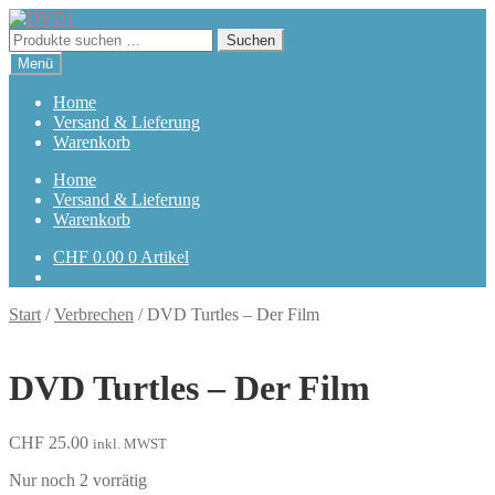
Zur
Zum
Navigation
Inhalt
Suchen
Suchen
springen
springen
nach:
Menü
Home
Versand & Lieferung
Warenkorb
Home
Versand & Lieferung
Warenkorb
CHF
0.00
0 Artikel
Start
/
Verbrechen
/
DVD Turtles – Der Film
DVD Turtles – Der Film
CHF
25.00
inkl. MWST
Nur noch 2 vorrätig