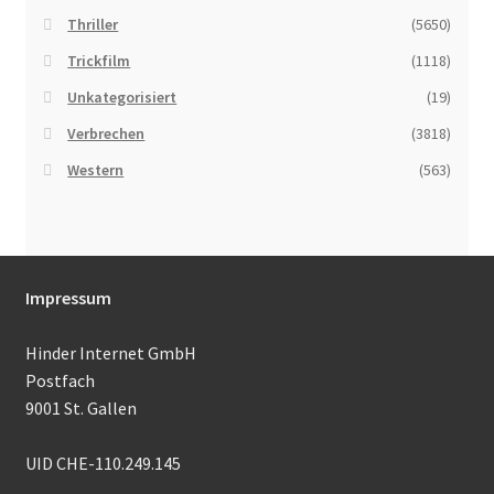
Thriller
(5650)
Trickfilm
(1118)
Unkategorisiert
(19)
Verbrechen
(3818)
Western
(563)
Impressum
Hinder Internet GmbH
Postfach
9001 St. Gallen
UID CHE-110.249.145