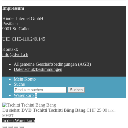
Impressum
Hinder Internet GmbH
Postfach
9001 St. Gallen
UID CHE-110.249.145
Kontakt:
info@dvd1.ch
Allgemeine Geschäftsbedingungen (AGB)
Datenschutzbestimmungen
Mein Konto
Suche
Suchen
Suchen
nach:
Warenkorb
0
Du siehst:
DVD Tschitti Tschitti Bäng Bäng
CHF
25.00
inkl.
MWST
In den Warenkorb