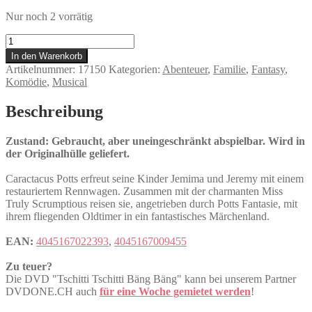
Nur noch 2 vorrätig
Tschitti
Tschitti
In den Warenkorb
Bäng
Artikelnummer:
17150
Kategorien:
Abenteuer
,
Familie
,
Fantasy
,
Bäng
Komödie
,
Musical
Menge
Beschreibung
Zustand: Gebraucht, aber uneingeschränkt abspielbar. Wird in
der Originalhülle geliefert.
Caractacus Potts erfreut seine Kinder Jemima und Jeremy mit einem
restauriertem Rennwagen. Zusammen mit der charmanten Miss
Truly Scrumptious reisen sie, angetrieben durch Potts Fantasie, mit
ihrem fliegenden Oldtimer in ein fantastisches Märchenland.
EAN:
4045167022393
,
4045167009455
Zu teuer?
Die DVD "Tschitti Tschitti Bäng Bäng" kann bei unserem Partner
DVDONE.CH auch
für eine Woche gemietet werden
!