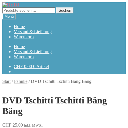
Zur
Zum
Navigation
Inhalt
Suchen
Suchen
springen
springen
nach:
Menü
Home
Versand & Lieferung
Warenkorb
Home
Versand & Lieferung
Warenkorb
CHF
0.00
0 Artikel
Start
/
Familie
/
DVD Tschitti Tschitti Bäng Bäng
DVD Tschitti Tschitti Bäng
Bäng
CHF
25.00
inkl. MWST