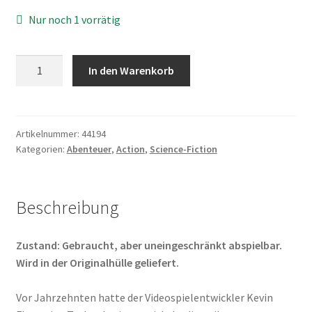
Nur noch 1 vorrätig
Tron
In den Warenkorb
3
-
Ares
Menge
Artikelnummer:
44194
Kategorien:
Abenteuer
,
Action
,
Science-Fiction
Beschreibung
Zustand: Gebraucht, aber uneingeschränkt abspielbar.
Wird in der Originalhülle geliefert.
Vor Jahrzehnten hatte der Videospielentwickler Kevin