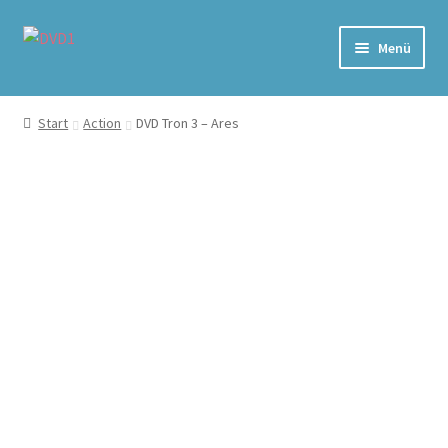
Zur
Zum
Menü
Navigation
Inhalt
springen
springen
Home
Start
Action
DVD Tron 3 – Ares
Versand & Lieferung
Warenkorb