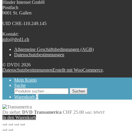
Hinder Internet GmbH
Postfach
9001 St. Gallen
UID CHE-110.249.145
Kontakt:
info@dvd1.ch
Allgemeine Geschäftsbedingungen (AGB)
Datenschutzbestimmungen
© DVD1 2026
Datenschutzbestimmungen
Erstellt mit WooCommerce
.
Mein Konto
Suche
Suchen
Suchen
nach:
Warenkorb
0
Du siehst:
DVD Transamerica
CHF
25.00
inkl. MWST
In den Warenkorb