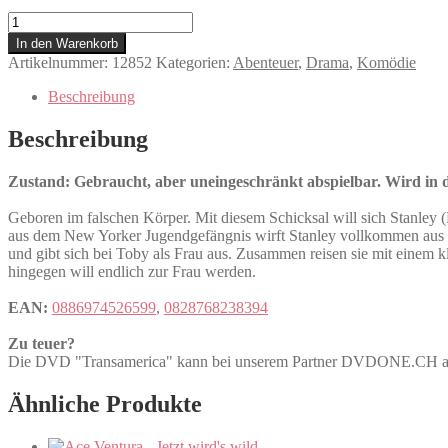
Transamerica
Menge
In den Warenkorb
Artikelnummer:
12852
Kategorien:
Abenteuer
,
Drama
,
Komödie
Beschreibung
Beschreibung
Zustand: Gebraucht, aber uneingeschränkt abspielbar. Wird in de
Geboren im falschen Körper. Mit diesem Schicksal will sich Stanley 
aus dem New Yorker Jugendgefängnis wirft Stanley vollkommen aus de
und gibt sich bei Toby als Frau aus. Zusammen reisen sie mit einem 
hingegen will endlich zur Frau werden.
EAN:
0886974526599
,
0828768238394
Zu teuer?
Die DVD "Transamerica" kann bei unserem Partner DVDONE.CH 
Ähnliche Produkte