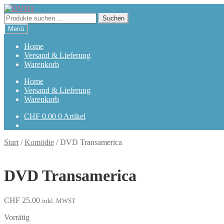
Zur
Zum
Navigation
Inhalt
Suchen
Suchen
springen
springen
nach:
Menü
Home
Versand & Lieferung
Warenkorb
Home
Versand & Lieferung
Warenkorb
CHF
0.00
0 Artikel
Start
/
Komödie
/
DVD Transamerica
DVD Transamerica
CHF
25.00
inkl. MWST
Vorrätig