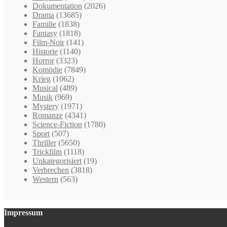
Dokumentation
(2026)
Drama
(13685)
Familie
(1838)
Fantasy
(1818)
Film-Noir
(141)
Historie
(1140)
Horror
(3323)
Komödie
(7849)
Krieg
(1062)
Musical
(489)
Musik
(969)
Mystery
(1971)
Romanze
(4341)
Science-Fiction
(1780)
Sport
(507)
Thriller
(5650)
Trickfilm
(1118)
Unkategorisiert
(19)
Verbrechen
(3818)
Western
(563)
Impressum