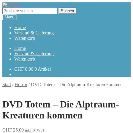
Zur
Zum
Navigation
Inhalt
Suchen
Suchen
springen
springen
nach:
Menü
Home
Versand & Lieferung
Warenkorb
Home
Versand & Lieferung
Warenkorb
CHF
0.00
0 Artikel
Start
/
Horror
/
DVD Totem – Die Alptraum-Kreaturen kommen
DVD Totem – Die Alptraum-
Kreaturen kommen
CHF
25.00
inkl. MWST