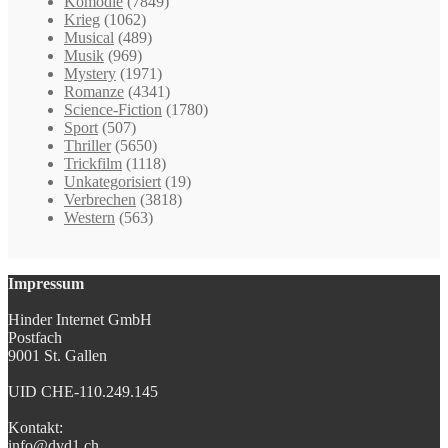
Komödie
(7849)
Krieg
(1062)
Musical
(489)
Musik
(969)
Mystery
(1971)
Romanze
(4341)
Science-Fiction
(1780)
Sport
(507)
Thriller
(5650)
Trickfilm
(1118)
Unkategorisiert
(19)
Verbrechen
(3818)
Western
(563)
Impressum
Hinder Internet GmbH
Postfach
9001 St. Gallen
UID CHE-110.249.145
Kontakt:
info@dvd1.ch