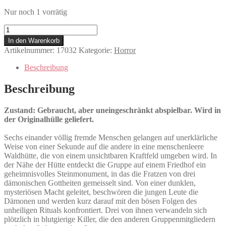
Nur noch 1 vorrätig
Totem
-
In den Warenkorb
Die
Artikelnummer:
17032
Kategorie:
Horror
Alptraum-
Kreaturen
Beschreibung
kommen
Menge
Beschreibung
Zustand: Gebraucht, aber uneingeschränkt abspielbar. Wird in
der Originalhülle geliefert.
Sechs einander völlig fremde Menschen gelangen auf unerklärliche
Weise von einer Sekunde auf die andere in eine menschenleere
Waldhütte, die von einem unsichtbaren Kraftfeld umgeben wird. In
der Nähe der Hütte entdeckt die Gruppe auf einem Friedhof ein
geheimnisvolles Steinmonument, in das die Fratzen von drei
dämonischen Gottheiten gemeisselt sind. Von einer dunklen,
mysteriösen Macht geleitet, beschwören die jungen Leute die
Dämonen und werden kurz darauf mit den bösen Folgen des
unheiligen Rituals konfrontiert. Drei von ihnen verwandeln sich
plötzlich in blutgierige Killer, die den anderen Gruppenmitgliedern