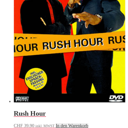
Rush Hour
CHF
39.90
In den Warenkorb
inkl. MWST