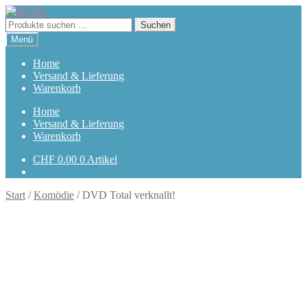
Zur
Zum
Navigation
Inhalt
Suchen
Suchen
springen
springen
nach:
Menü
Home
Versand & Lieferung
Warenkorb
Home
Versand & Lieferung
Warenkorb
CHF
0.00
0 Artikel
Start
/
Komödie
/
DVD Total verknallt!