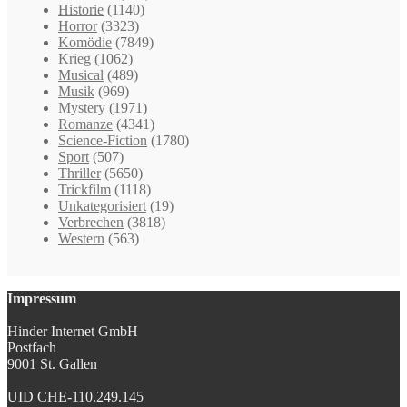
Historie
(1140)
Horror
(3323)
Komödie
(7849)
Krieg
(1062)
Musical
(489)
Musik
(969)
Mystery
(1971)
Romanze
(4341)
Science-Fiction
(1780)
Sport
(507)
Thriller
(5650)
Trickfilm
(1118)
Unkategorisiert
(19)
Verbrechen
(3818)
Western
(563)
Impressum
Hinder Internet GmbH
Postfach
9001 St. Gallen
UID CHE-110.249.145