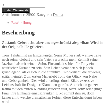
Tony
Takitani
In den Warenkorb
Menge
Artikelnummer:
25902
Kategorie:
Drama
Beschreibung
Beschreibung
Zustand: Gebraucht, aber uneingeschränkt abspielbar. Wird in
der Originalhülle geliefert.
Tony Takitani ist ein Einzelgänger. Seine Mutter starb wenige Tage
nach seiner Geburt und sein Vater verbrachte mehr Zeit mit seiner
Jazzband als mit seinem Sohn. Einsamkeit schien für Tony ein
natürlicher Zustand zu sein. Sein Leben verändert sich jedoch
grundlegend, als er sich in die attraktive Eiko verliebt, die er wenig
später heiratet. Zum ersten Mal erlebt Tony das Glück von Nähe
und Geborgenheit. Dies wird allerdings durch Eikos exzessive
Leidenschaft für Designer-Klamotten getrübt. Als sich ein ganzer
Raum mit den teuren Kleidungsstücken füllt, bittet Tony seine junge
Frau, ihre Einkäufe einzuschränken. Eiko stimmt ihm zu, doch
keiner ahnt, welche dramatischen Folgen diese Entscheidung haben
wird...