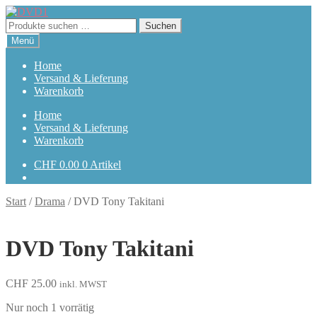
Zur
Zum
Navigation
Inhalt
Suchen
Suchen
springen
springen
nach:
Menü
Home
Versand & Lieferung
Warenkorb
Home
Versand & Lieferung
Warenkorb
CHF
0.00
0 Artikel
Start
/
Drama
/
DVD Tony Takitani
DVD Tony Takitani
CHF
25.00
inkl. MWST
Nur noch 1 vorrätig