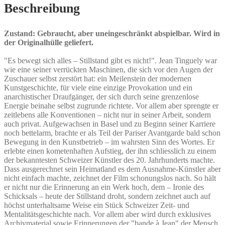
Beschreibung
Zustand: Gebraucht, aber uneingeschränkt abspielbar. Wird in
der Originalhülle geliefert.
"Es bewegt sich alles – Stillstand gibt es nicht!". Jean Tinguely war
wie eine seiner verrückten Maschinen, die sich vor den Augen der
Zuschauer selbst zerstört hat: ein Meilenstein der modernen
Kunstgeschichte, für viele eine einzige Provokation und ein
anarchistischer Draufgänger, der sich durch seine grenzenlose
Energie beinahe selbst zugrunde richtete. Vor allem aber sprengte er
zeitlebens alle Konventionen – nicht nur in seiner Arbeit, sondern
auch privat. Aufgewachsen in Basel und zu Beginn seiner Karriere
noch bettelarm, brachte er als Teil der Pariser Avantgarde bald schon
Bewegung in den Kunstbetrieb – im wahrsten Sinn des Wortes. Er
erlebte einen kometenhaften Aufstieg, der ihn schliesslich zu einem
der bekanntesten Schweizer Künstler des 20. Jahrhunderts machte.
Dass ausgerechnet sein Heimatland es dem Ausnahme-Künstler aber
nicht einfach machte, zeichnet der Film schonungslos nach. So hält
er nicht nur die Erinnerung an ein Werk hoch, dem – Ironie des
Schicksals – heute der Stillstand droht, sondern zeichnet auch auf
höchst unterhaltsame Weise ein Stück Schweizer Zeit- und
Mentalitätsgeschichte nach. Vor allem aber wird durch exklusives
Archivmaterial sowie Erinnerungen der "bande à Jean" der Mensch