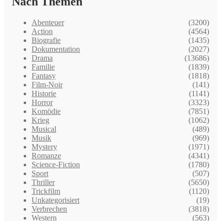
Nach Themen
Abenteuer
(3200)
Action
(4564)
Biografie
(1435)
Dokumentation
(2027)
Drama
(13686)
Familie
(1839)
Fantasy
(1818)
Film-Noir
(141)
Historie
(1141)
Horror
(3323)
Komödie
(7851)
Krieg
(1062)
Musical
(489)
Musik
(969)
Mystery
(1971)
Romanze
(4341)
Science-Fiction
(1780)
Sport
(507)
Thriller
(5650)
Trickfilm
(1120)
Unkategorisiert
(19)
Verbrechen
(3818)
Western
(563)