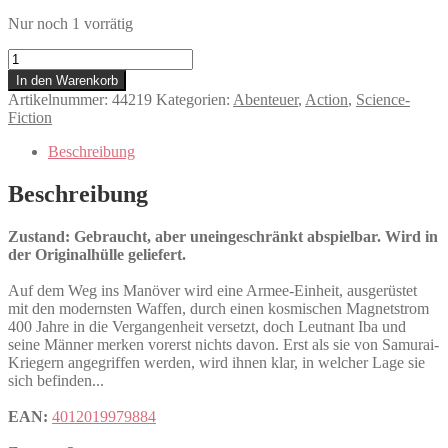
Nur noch 1 vorrätig
Time
Slip
In den Warenkorb
-
Artikelnummer:
44219
Kategorien:
Abenteuer
,
Action
,
Science-
Der
Fiction
Tag
der
Beschreibung
Apokalypse
Menge
Beschreibung
Zustand: Gebraucht, aber uneingeschränkt abspielbar. Wird in
der Originalhülle geliefert.
Auf dem Weg ins Manöver wird eine Armee-Einheit, ausgerüstet
mit den modernsten Waffen, durch einen kosmischen Magnetstrom
400 Jahre in die Vergangenheit versetzt, doch Leutnant Iba und
seine Männer merken vorerst nichts davon. Erst als sie von Samurai-
Kriegern angegriffen werden, wird ihnen klar, in welcher Lage sie
sich befinden...
EAN:
4012019979884