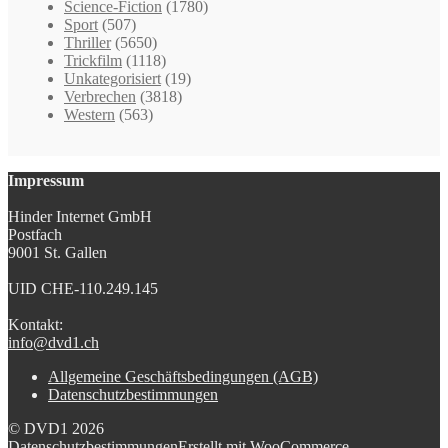
Science-Fiction
(1780)
Sport
(507)
Thriller
(5650)
Trickfilm
(1118)
Unkategorisiert
(19)
Verbrechen
(3818)
Western
(563)
Impressum
Hinder Internet GmbH
Postfach
9001 St. Gallen
UID CHE-110.249.145
Kontakt:
info@dvd1.ch
Allgemeine Geschäftsbedingungen (AGB)
Datenschutzbestimmungen
© DVD1 2026
Datenschutzbestimmungen
Erstellt mit WooCommerce
.