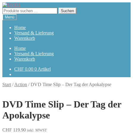
Zur
Zum
Navigation
Inhalt
Suchen
Suchen
springen
springen
nach:
Menü
Home
Versand & Lieferung
Warenkorb
Home
Versand & Lieferung
Warenkorb
CHF
0.00
0 Artikel
Start
/
Action
/
DVD Time Slip – Der Tag der Apokalypse
DVD Time Slip – Der Tag der
Apokalypse
CHF
119.90
inkl. MWST