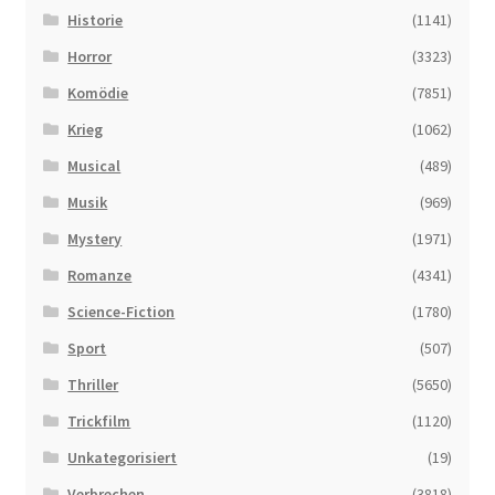
Historie
(1141)
Horror
(3323)
Komödie
(7851)
Krieg
(1062)
Musical
(489)
Musik
(969)
Mystery
(1971)
Romanze
(4341)
Science-Fiction
(1780)
Sport
(507)
Thriller
(5650)
Trickfilm
(1120)
Unkategorisiert
(19)
Verbrechen
(3818)