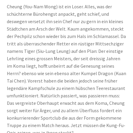
Cheung (You-Nam Wong) ist ein Loser. Alles, was der
schüchterne Bürohengst anpackt, geht schief, und
deswegen versetzt ihn sein Chef nur zu gern in ein kleines
Städtchen am Arsch der Welt. Kaum angekommen, steckt
der Pechpilz schon wieder bis zum Hals im Schlamassel. Da
tritt als überraschender Retter ein rüstiger Mittsechziger
namens Tiger (Siu-Lung Leung) auf den Plan: Der einstige
Lehrling eines grossen Meisters, der seit dreissig Jahren
im Koma liegt, hofft unbeirrt auf die Genesung seines
Herrn? ebenso wie sein ebenso alter Kumpel Dragon (Kuan
Tai Chen). Vorerst haben die beiden jedoch seine früher
legendäre Kampfschule zu einem hübschen Teerestaurant
umfunktioniert. Natürlich passiert, was passieren muss:
Das vergreiste Oberhaupt erwacht aus dem Koma, Cheung
sorgt weiter für Ärger, und zu allem Überfluss fordert ein
konkurrierender Sportclub die aus der Form gekommene
Truppe zu einem Match heraus. Jetzt müssen die Kung-Fu-
Opis zeigen, was in ihnen steckt?