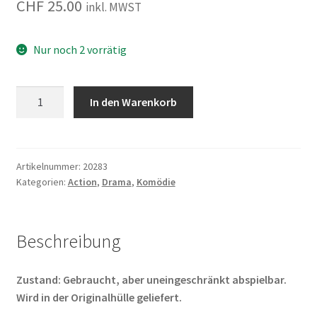
CHF
25.00
inkl. MWST
Nur noch 2 vorrätig
Tiger
In den Warenkorb
&
Dragon
Reloaded
Menge
Artikelnummer:
20283
Kategorien:
Action
,
Drama
,
Komödie
Beschreibung
Zustand: Gebraucht, aber uneingeschränkt abspielbar.
Wird in der Originalhülle geliefert.