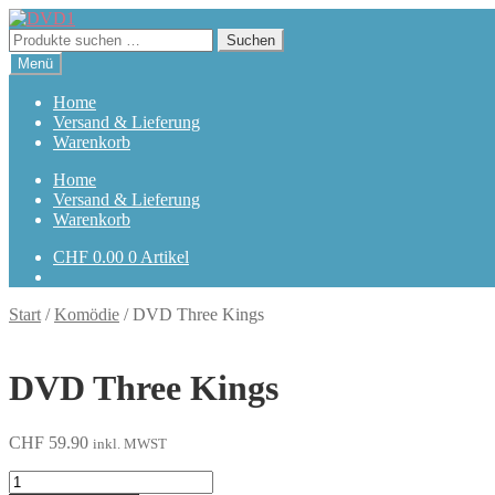
Zur
Zum
Navigation
Inhalt
Suchen
Suchen
springen
springen
nach:
Menü
Home
Versand & Lieferung
Warenkorb
Home
Versand & Lieferung
Warenkorb
CHF
0.00
0 Artikel
Start
/
Komödie
/
DVD Three Kings
DVD Three Kings
CHF
59.90
inkl. MWST
Three