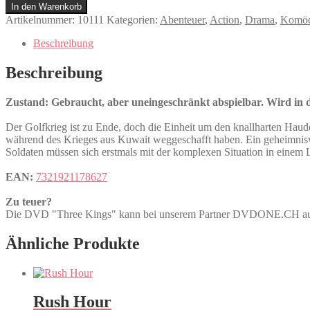
Kings
In den Warenkorb
Menge
Artikelnummer:
10111
Kategorien:
Abenteuer
,
Action
,
Drama
,
Komöd
Beschreibung
Beschreibung
Zustand: Gebraucht, aber uneingeschränkt abspielbar. Wird in de
Der Golfkrieg ist zu Ende, doch die Einheit um den knallharten Haud
während des Krieges aus Kuwait weggeschafft haben. Ein geheimnisvo
Soldaten müssen sich erstmals mit der komplexen Situation in einem 
EAN:
7321921178627
Zu teuer?
Die DVD "Three Kings" kann bei unserem Partner DVDONE.CH 
Ähnliche Produkte
Rush Hour