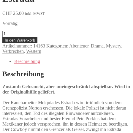
CHF
25.00
inkl. MWST
Vorrätig
Three
Burials
In den Warenkorb
-
Artikelnummer:
14163
Kategorien:
Abenteuer
,
Drama
,
Mystery
,
Die
Verbrechen
,
Western
drei
Begräbnisse
Beschreibung
des
Melquiades
Beschreibung
Estrada
Menge
Zustand: Gebraucht, aber uneingeschränkt abspielbar. Wird in
der Originalhülle geliefert.
Der Rancharbeiter Melquiades Estrada wird irrtümlich von dem
Grenzpolizist Norton erschossen. Die lokale Polizei ist nicht daran
interessiert, den Tod des illegalen Einwanderer aufzuklären.
Estradas Vorarbeiter und bester Freund Pete Perkins hat dem
Mexikaner jedoch versprochen, ihn in dessen Heimat zu beerdigen.
Der Cowboy nimmt den Grenzer als Geisel, zwingt ihn Estrada