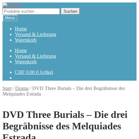
Zur
Zum
Navigation
Inhalt
Suchen
Suchen
springen
springen
nach:
Menü
Home
Versand & Lieferung
Warenkorb
Home
Versand & Lieferung
Warenkorb
CHF
0.00
0 Artikel
Start
/
Drama
/
DVD Three Burials – Die drei Begräbnisse des
Melquiades Estrada
DVD Three Burials – Die drei
Begräbnisse des Melquiades
Estrada