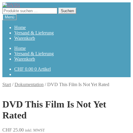
Zur
Zum
Navigation
Inhalt
Suchen
Suchen
springen
springen
nach:
Menü
Home
Versand & Lieferung
Warenkorb
Home
Versand & Lieferung
Warenkorb
CHF
0.00
0 Artikel
Start
/
Dokumentation
/
DVD This Film Is Not Yet Rated
DVD This Film Is Not Yet
Rated
CHF
25.00
inkl. MWST