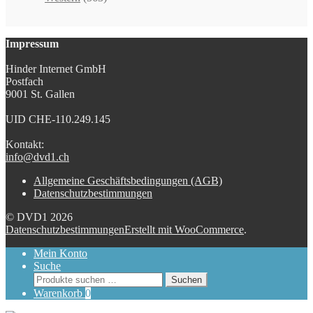
Impressum
Hinder Internet GmbH
Postfach
9001 St. Gallen
UID CHE-110.249.145
Kontakt:
info@dvd1.ch
Allgemeine Geschäftsbedingungen (AGB)
Datenschutzbestimmungen
© DVD1 2026
Datenschutzbestimmungen
Erstellt mit WooCommerce
.
Mein Konto
Suche
Suchen
Suchen
nach:
Warenkorb
0