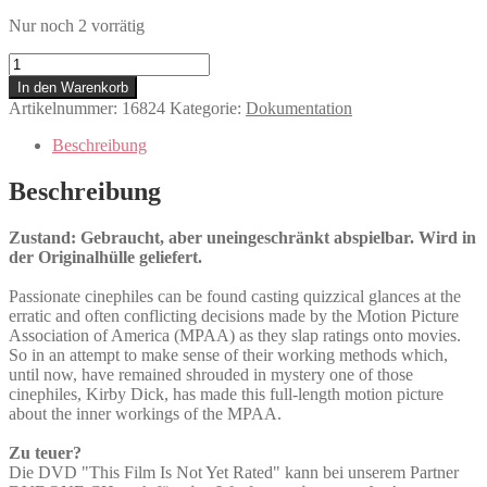
Nur noch 2 vorrätig
This
Film
In den Warenkorb
Is
Artikelnummer:
16824
Kategorie:
Dokumentation
Not
Yet
Beschreibung
Rated
Menge
Beschreibung
Zustand: Gebraucht, aber uneingeschränkt abspielbar. Wird in
der Originalhülle geliefert.
Passionate cinephiles can be found casting quizzical glances at the
erratic and often conflicting decisions made by the Motion Picture
Association of America (MPAA) as they slap ratings onto movies.
So in an attempt to make sense of their working methods which,
until now, have remained shrouded in mystery one of those
cinephiles, Kirby Dick, has made this full-length motion picture
about the inner workings of the MPAA.
Zu teuer?
Die DVD "This Film Is Not Yet Rated" kann bei unserem Partner