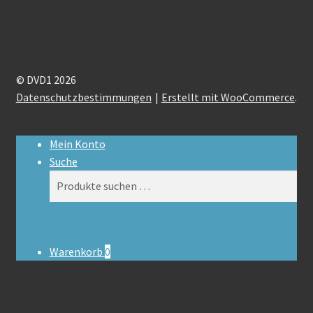
© DVD1 2026
Datenschutzbestimmungen
Erstellt mit WooCommerce
.
Mein Konto
Suche
Suchen
Suchen
nach:
Warenkorb
0