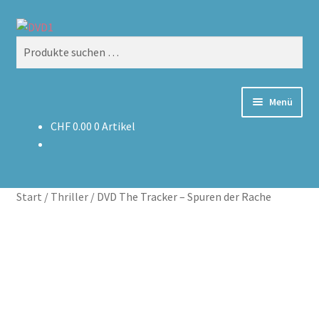
Zur
Zum
Suchen
Navigation
Inhalt
Suchen
springen
springen
nach:
Menü
CHF
0.00
0 Artikel
Home
Versand & Lieferung
Start
/
Thriller
/
DVD The Tracker – Spuren der Rache
Warenkorb