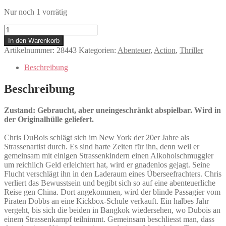
Nur noch 1 vorrätig
The
Quest
In den Warenkorb
-
Artikelnummer:
28443
Kategorien:
Abenteuer
,
Action
,
Thriller
Die
Herausforderung
Beschreibung
Menge
Beschreibung
Zustand: Gebraucht, aber uneingeschränkt abspielbar. Wird in
der Originalhülle geliefert.
Chris DuBois schlägt sich im New York der 20er Jahre als
Strassenartist durch. Es sind harte Zeiten für ihn, denn weil er
gemeinsam mit einigen Strassenkindern einen Alkoholschmuggler
um reichlich Geld erleichtert hat, wird er gnadenlos gejagt. Seine
Flucht verschlägt ihn in den Laderaum eines Überseefrachters. Chris
verliert das Bewusstsein und begibt sich so auf eine abenteuerliche
Reise gen China. Dort angekommen, wird der blinde Passagier vom
Piraten Dobbs an eine Kickbox-Schule verkauft. Ein halbes Jahr
vergeht, bis sich die beiden in Bangkok wiedersehen, wo Dubois an
einem Strassenkampf teilnimmt. Gemeinsam beschliesst man, dass