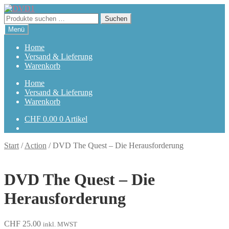
Zur
Zum
Navigation
Inhalt
Suchen
Suchen
springen
springen
nach:
Menü
Home
Versand & Lieferung
Warenkorb
Home
Versand & Lieferung
Warenkorb
CHF
0.00
0 Artikel
Start
/
Action
/
DVD The Quest – Die Herausforderung
DVD The Quest – Die
Herausforderung
CHF
25.00
inkl. MWST