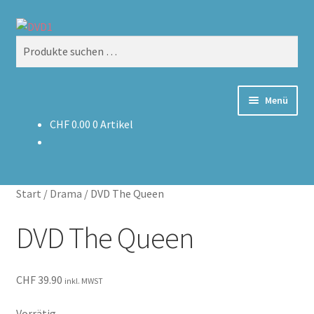
Zur
Zum
Suchen
Navigation
Inhalt
Suchen
springen
springen
nach:
Menü
CHF
0.00
0 Artikel
Home
Versand & Lieferung
Start
/
Drama
/
DVD The Queen
Warenkorb
DVD The Queen
CHF
39.90
inkl. MWST
Vorrätig