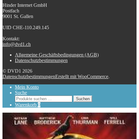
Hinder Internet GmbH
Postfach
9001 St. Gallen
UID CHE-110.249.145
Kontakt:
info@dvd1.ch
Allgemeine Geschäftsbedingungen (AGB)
Datenschutzbestimmungen
© DVD1 2026
Datenschutzbestimmungen
Erstellt mit WooCommerce
.
Mein Konto
Suche
Suchen
Suchen
nach:
Warenkorb
0