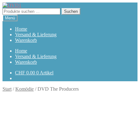
Zur
Zum
Navigation
Inhalt
Suchen
Suchen
springen
springen
nach:
Menü
Home
Versand & Lieferung
Warenkorb
Home
Versand & Lieferung
Warenkorb
CHF
0.00
0 Artikel
Start
/
Komödie
/
DVD The Producers