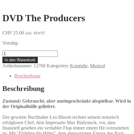
DVD The Producers
CHF
25.00
inkl. MWST
Vorrätig
The
Producers
In den Warenkorb
Menge
Artikelnummer:
12760
Kategorien:
Komödie
,
Musical
Beschreibung
Beschreibung
Zustand: Gebraucht, aber uneingeschränkt abspielbar. Wird in
der Originalhülle geliefert.
Der gewitzte Buchhalter Leo Bloom rechnet seinem notorisch
erfolglosen Chef, dem Impresario Max Bialystock, vor, dass
finanziell gesehen ein veritabler Flop immer einem Hit vorzuziehen
ist. Mit "Frühling für Hitler", dem aberwitzigen Erguss des Nazi-